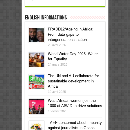
English informations
FRADD12/Ageing in Africa:
From data gaps to
intergenerational action
29 avril 2026
World Water Day 2026: Water
for Equality
24 mars 2026
The UN and AU collaborate for
sustainable development in
Africa
10 avril 2025
West African women join the
1000 at AfWID to drive solutions
1 février 2025
TAEF concerned about impunity
against journalists in Ghana