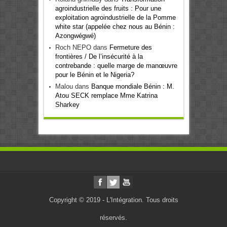
agroindustrielle des fruits : Pour une
exploitation agroindustrielle de la Pomme
white star (appelée chez nous au Bénin :
Azongwégwé)
Roch NEPO
dans
Fermeture des
frontières / De l’insécurité à la
contrebande : quelle marge de manœuvre
pour le Bénin et le Nigeria?
Malou
dans
Banque mondiale Bénin : M.
Atou SECK remplace Mme Katrina
Sharkey
Copyright © 2019 - L'Intégration. Tous droits
réservés.