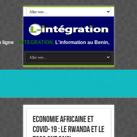
RATION.
L'information au Benin, en Afrique et dans le mond
Economie africaine et
Covid-19 : Le Rwanda et le