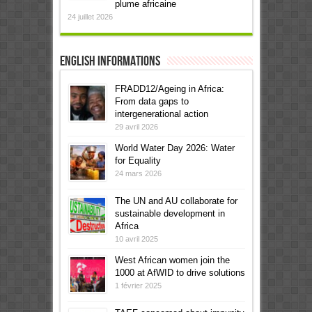
plume africaine
24 juillet 2026
English informations
FRADD12/Ageing in Africa:
From data gaps to
intergenerational action
29 avril 2026
World Water Day 2026: Water
for Equality
24 mars 2026
The UN and AU collaborate for
sustainable development in
Africa
10 avril 2025
West African women join the
1000 at AfWID to drive solutions
1 février 2025