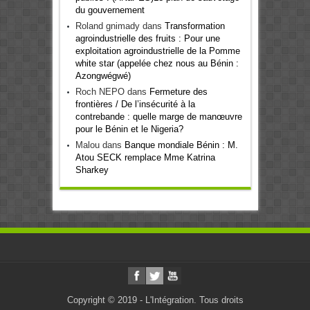
du gouvernement
Roland gnimady
dans
Transformation
agroindustrielle des fruits : Pour une
exploitation agroindustrielle de la Pomme
white star (appelée chez nous au Bénin :
Azongwégwé)
Roch NEPO
dans
Fermeture des
frontières / De l’insécurité à la
contrebande : quelle marge de manœuvre
pour le Bénin et le Nigeria?
Malou
dans
Banque mondiale Bénin : M.
Atou SECK remplace Mme Katrina
Sharkey
Copyright © 2019 - L'Intégration. Tous droits