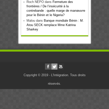
Roch NEPO
dans
Fermeture des
frontières / De l’insécurité à la
contrebande : quelle marge de manœuvre
pour le Bénin et le Nigeria?
Malou
dans
Banque mondiale Bénin : M.
Atou SECK remplace Mme Katrina
Sharkey
Copyright © 2019 - L'Intégration. Tous droits
réservés.