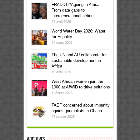
FRADD12/Ageing in Africa:
From data gaps to
intergenerational action
29 avril 2026
World Water Day 2026: Water
for Equality
24 mars 2026
The UN and AU collaborate for
sustainable development in
Africa
10 avril 2025
West African women join the
1000 at AfWID to drive solutions
1 février 2025
TAEF concerned about impunity
against journalists in Ghana
27 janvier 2025
Archives