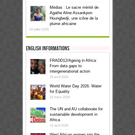
Médias : Le sacre mérité de
Agathe Aline Assankpon
Houngbedji, une icône de la
plume africaine
24 juillet 2026
English informations
FRADD12/Ageing in Africa:
From data gaps to
intergenerational action
29 avril 2026
World Water Day 2026: Water
for Equality
24 mars 2026
The UN and AU collaborate for
sustainable development in
Africa
10 avril 2025
West African women join the