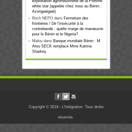
exploitation agroindustrielle de la Pomme
white star (appelée chez nous au Bénin :
Azongwégwé)
Roch NEPO
dans
Fermeture des
frontières / De l’insécurité à la
contrebande : quelle marge de manœuvre
pour le Bénin et le Nigeria?
Malou
dans
Banque mondiale Bénin : M.
Atou SECK remplace Mme Katrina
Sharkey
Copyright © 2019 - L'Intégration. Tous droits
réservés.