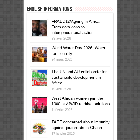
English informations
FRADD12/Ageing in Africa:
From data gaps to
intergenerational action
29 avril 2026
World Water Day 2026: Water
for Equality
24 mars 2026
The UN and AU collaborate for
sustainable development in
Africa
10 avril 2025
West African women join the
1000 at AfWID to drive solutions
1 février 2025
TAEF concerned about impunity
against journalists in Ghana
27 janvier 2025