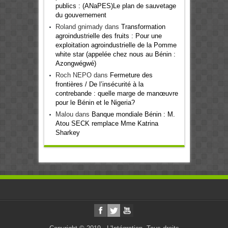
publics : (ANaPES)Le plan de sauvetage
du gouvernement
Roland gnimady
dans
Transformation
agroindustrielle des fruits : Pour une
exploitation agroindustrielle de la Pomme
white star (appelée chez nous au Bénin :
Azongwégwé)
Roch NEPO
dans
Fermeture des
frontières / De l’insécurité à la
contrebande : quelle marge de manœuvre
pour le Bénin et le Nigeria?
Malou
dans
Banque mondiale Bénin : M.
Atou SECK remplace Mme Katrina
Sharkey