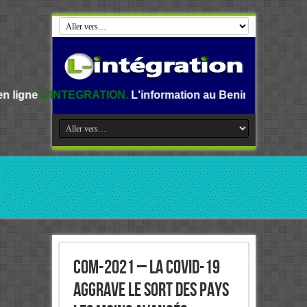
GRATION.
L'information au Benin, en Afrique et dans le mo
CoM-2021 – La COVID-19
aggrave le sort des Pays