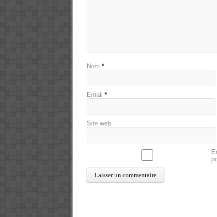
Nom
*
Email
*
Site web
En
p