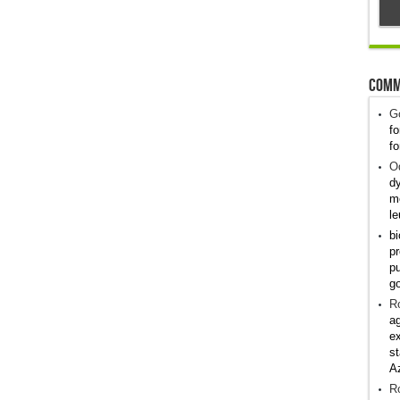
Comm
G
fo
fo
Od
dy
me
le
bi
pr
pu
g
R
ag
ex
st
A
R