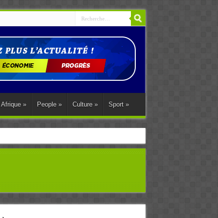
Afrique
»
People
»
Culture
»
Sport
»
ations