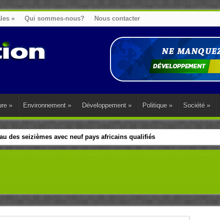
ales
»
Qui sommes-nous?
Nous contacter
ure
»
Environnement
»
Développement
»
Politique
»
Société
»
u des seizièmes avec neuf pays africains qualifiés
t sa diaspora tentent de parler d’une seule voix sur la question des répar