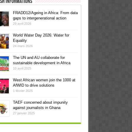
ish informations
FRADD12/Ageing in Africa: From data
gaps to intergenerational action
29 avril 2026
World Water Day 2026: Water for
Equality
24 mars 2026
The UN and AU collaborate for
sustainable development in Africa
10 avril 2025
West African women join the 1000 at
AfWID to drive solutions
1 février 2025
TAEF concerned about impunity
against journalists in Ghana
27 janvier 2025