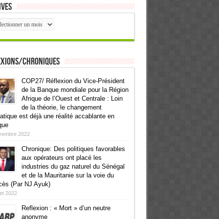
ives
ives
exions/Chroniques
COP27/ Réflexion du Vice-Président
de la Banque mondiale pour la Région
Afrique de l’Ouest et Centrale : Loin
de la théorie, le changement
atique est déjà une réalité accablante en
que
vembre 2022
Chronique: Des politiques favorables
aux opérateurs ont placé les
industries du gaz naturel du Sénégal
et de la Mauritanie sur la voie du
cès (Par NJ Ayuk)
llet 2022
Reflexion : « Mort » d’un neutre
anonyme