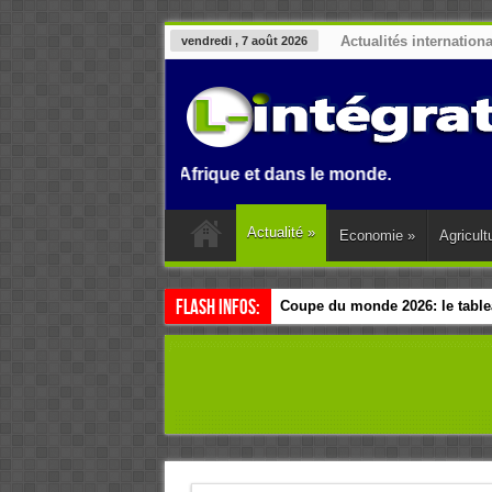
Actualités internation
vendredi , 7 août 2026
 Benin, en Afrique et dans le monde.
Actualité
»
Economie
»
Agricult
Flash Infos:
Coupe du monde 2026: le tablea
Esclavage: à Accra, l’Afrique e