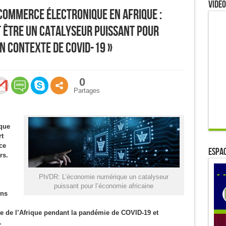
Video
Commerce électronique en Afrique :
 être un catalyseur puissant pour
n contexte de COVID-19 »
0
Partages
que
t
ce
ESPAC
rs.
Ph/DR: L’économie numérique un catalyseur
puissant pour l’économie africaine
ons
de l’Afrique pendant la pandémie de COVID-19 et
.