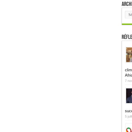
Arch
Arch
Réfl
clim
Afri
7 no
suc
5 jui