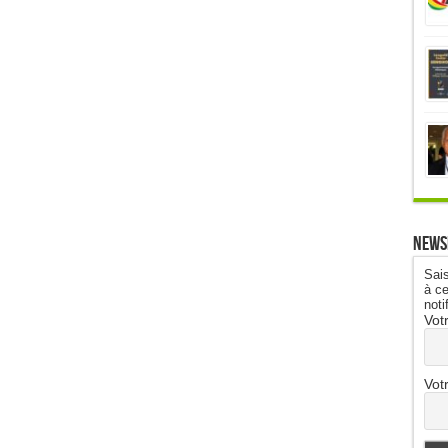
News
Sais
à ce
noti
Vot
Vot