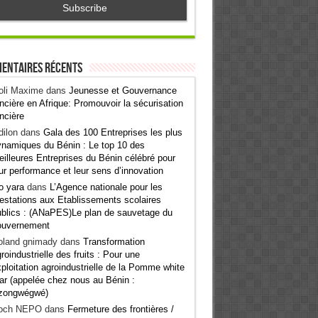
entaires récents
oli Maxime
dans
Jeunesse et Gouvernance
ncière en Afrique: Promouvoir la sécurisation
ncière
ilon
dans
Gala des 100 Entreprises les plus
namiques du Bénin : Le top 10 des
illeures Entreprises du Bénin célébré pour
ur performance et leur sens d’innovation
o yara
dans
L’Agence nationale pour les
estations aux Etablissements scolaires
blics : (ANaPES)Le plan de sauvetage du
ouvernement
oland gnimady
dans
Transformation
roindustrielle des fruits : Pour une
ploitation agroindustrielle de la Pomme white
ar (appelée chez nous au Bénin :
zongwégwé)
och NEPO
dans
Fermeture des frontières /