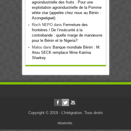
agroindustrielle des fruits : Pour une
exploitation agroindustrielle de la Pomme
white star (appelée chez nous au Bénin :
Azongwégwé)
Roch NEPO
dans
Fermeture des
frontières / De l’insécurité à la
contrebande : quelle marge de manœuvre
pour le Bénin et le Nigeria?
Malou
dans
Banque mondiale Bénin : M.
Atou SECK remplace Mme Katrina
Sharkey
Copyright © 2019 - L'Intégration. Tous droits
réservés.