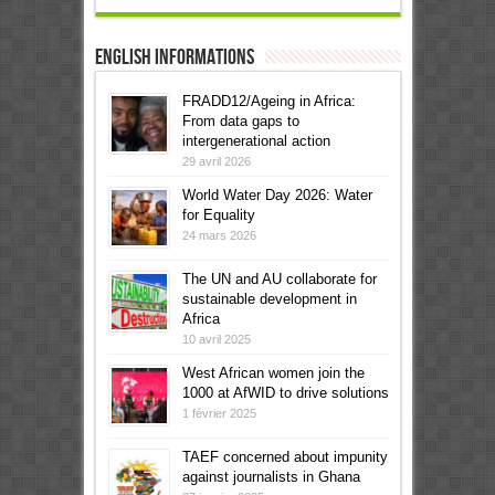
English informations
FRADD12/Ageing in Africa:
From data gaps to
intergenerational action
29 avril 2026
World Water Day 2026: Water
for Equality
24 mars 2026
The UN and AU collaborate for
sustainable development in
Africa
10 avril 2025
West African women join the
1000 at AfWID to drive solutions
1 février 2025
TAEF concerned about impunity
against journalists in Ghana