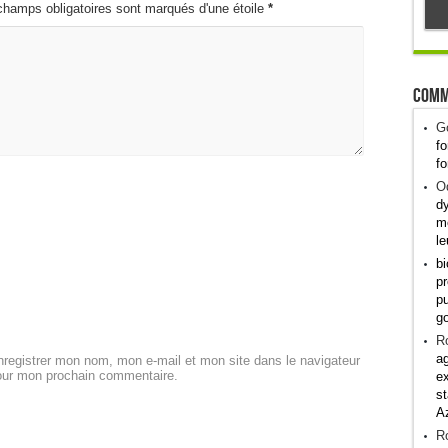
champs obligatoires sont marqués d'une étoile
*
Comm
G
fo
fo
Od
dy
me
le
bi
pr
pu
g
R
ag
registrer mon nom, mon e-mail et mon site dans le navigateur
our mon prochain commentaire.
ex
st
A
R