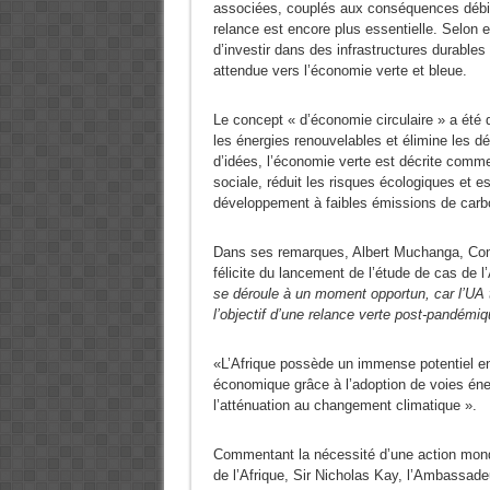
associées, couplés aux conséquences débilit
relance est encore plus essentielle. Selon e
d’investir dans des infrastructures durables e
attendue vers l’économie verte et bleue.
Le concept « d’économie circulaire » a été 
les énergies renouvelables et élimine les d
d’idées, l’économie verte est décrite comme
sociale, réduit les risques écologiques et 
développement à faibles émissions de carb
Dans ses remarques, Albert Muchanga, Commi
félicite du lancement de l’étude de cas de l
se déroule à un moment opportun, car l’UA t
l’objectif d’une relance verte post-pandémiq
«L’Afrique possède un immense potentiel en
économique grâce à l’adoption de voies éner
l’atténuation au changement climatique ».
Commentant la nécessité d’une action mondia
de l’Afrique, Sir Nicholas Kay, l’Ambassadeu