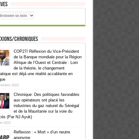
ives
ives
exions/Chroniques
COP27/ Réflexion du Vice-Président
de la Banque mondiale pour la Région
Afrique de l’Ouest et Centrale : Loin
de la théorie, le changement
atique est déjà une réalité accablante en
que
vembre 2022
Chronique: Des politiques favorables
aux opérateurs ont placé les
industries du gaz naturel du Sénégal
et de la Mauritanie sur la voie du
cès (Par NJ Ayuk)
llet 2022
Reflexion : « Mort » d’un neutre
anonyme