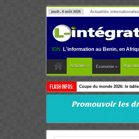
Actualités internationales
jeudi , 6 août 2026
'INTEGRATION.
L'information au Benin, en Afrique et dans 
Actualité
»
Agricult
Economie
»
Flash Infos:
Transparence fiscale : les pays
Coupe du monde 2026: le tablea