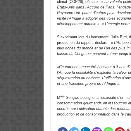
climat (COP26), déclare :
« La volonté poli
États-Unis dans l’Accord de Paris, l’engage
Royaume-Uni, parmi d’autres pays développés
incite l’Afrique à adopter des voies économi
développement durable ». « L’énergie verte e
S’exprimant lors du lancement, Julia Bird, d
production du rapport, déclare :
« L’Afrique 
plus riches du monde et de l’un des plus im
bassin du Congo qui peuvent retenir jusqu’à
«Ce carbone séquestré équivaut à 3 ans d’
l’Afrique la possibilité d’exploiter la valeu
séquestration du carbone. L’utilisation d’un
et une transition propre de l’Afrique ».
me
M
Songwe souligne la nécessité d’un
«ch
consommation gourmands en ressources et i
centrés sur l’utilisation durable des ressour
production et de consommation dans le cadr