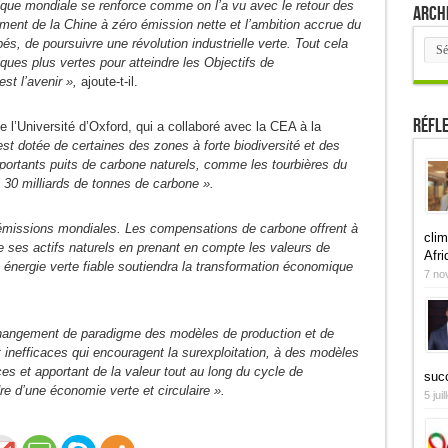
tique mondiale se renforce comme on l’a vu avec le retour des
Arch
ment de la Chine à zéro émission nette et l’ambition accrue du
Arch
, de poursuivre une révolution industrielle verte. Tout cela
ques plus vertes pour atteindre les Objectifs de
st l’avenir »,
ajoute-t-il.
Réfl
e l’Université d’Oxford, qui a collaboré avec la CEA à la
est dotée de certaines des zones à forte biodiversité et des
portants puits de carbone naturels, comme les tourbières du
 30 milliards de tonnes de carbone ».
émissions mondiales. Les compensations de carbone offrent à
clim
r de ses actifs naturels en prenant en compte les valeurs de
Afri
e énergie verte fiable soutiendra la transformation économique
7 no
angement de paradigme des modèles de production et de
nefficaces qui encouragent la surexploitation, à des modèles
ces et apportant de la valeur tout au long du cycle de
suc
e d’une économie verte et circulaire ».
5 jui