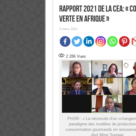
Rapport 2021 de la CEA: « C
verte en Afrique »
5 mars 2021
2 286
Vues
Ph/DR-: « La nécessité d’un «changem
paradigme des modèles de production
consommation gourmands en ressource
dixit Mme Songwe