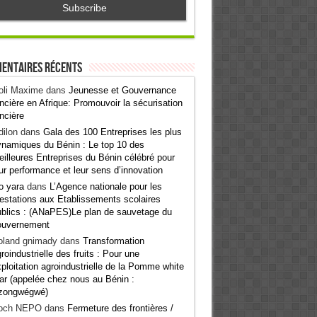
entaires récents
oli Maxime
dans
Jeunesse et Gouvernance
ncière en Afrique: Promouvoir la sécurisation
ncière
ilon
dans
Gala des 100 Entreprises les plus
namiques du Bénin : Le top 10 des
illeures Entreprises du Bénin célébré pour
ur performance et leur sens d’innovation
o yara
dans
L’Agence nationale pour les
estations aux Etablissements scolaires
blics : (ANaPES)Le plan de sauvetage du
ouvernement
oland gnimady
dans
Transformation
roindustrielle des fruits : Pour une
ploitation agroindustrielle de la Pomme white
ar (appelée chez nous au Bénin :
zongwégwé)
och NEPO
dans
Fermeture des frontières /