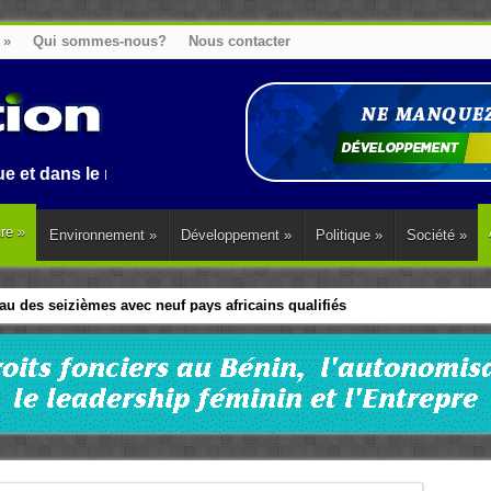
»
Qui sommes-nous?
Nous contacter
le monde.
ure
»
Environnement
»
Développement
»
Politique
»
Société
»
 africains réunis à Cotonou pour intensifier la traque des capitaux dissi
u des seizièmes avec neuf pays africains qualifiés