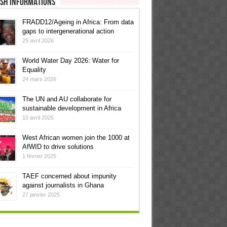
ish informations
FRADD12/Ageing in Africa: From data
gaps to intergenerational action
29 avril 2026
World Water Day 2026: Water for
Equality
24 mars 2026
The UN and AU collaborate for
sustainable development in Africa
10 avril 2025
West African women join the 1000 at
AfWID to drive solutions
1 février 2025
TAEF concerned about impunity
against journalists in Ghana
27 janvier 2025