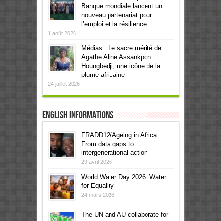
Banque mondiale lancent un
nouveau partenariat pour
l’emploi et la résilience
1 août 2026
Médias : Le sacre mérité de
Agathe Aline Assankpon
Houngbedji, une icône de la
plume africaine
24 juillet 2026
English informations
FRADD12/Ageing in Africa:
From data gaps to
intergenerational action
29 avril 2026
World Water Day 2026: Water
for Equality
24 mars 2026
The UN and AU collaborate for