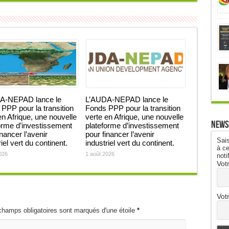
A-NEPAD lance le
L’AUDA-NEPAD lance le
PPP pour la transition
Fonds PPP pour la transition
en Afrique, une nouvelle
verte en Afrique, une nouvelle
News
orme d’investissement
plateforme d’investissement
inancer l’avenir
pour financer l’avenir
Sais
iel vert du continent.
industriel vert du continent.
à ce
026
1 août 2026
noti
Vot
Vot
champs obligatoires sont marqués d'une étoile
*