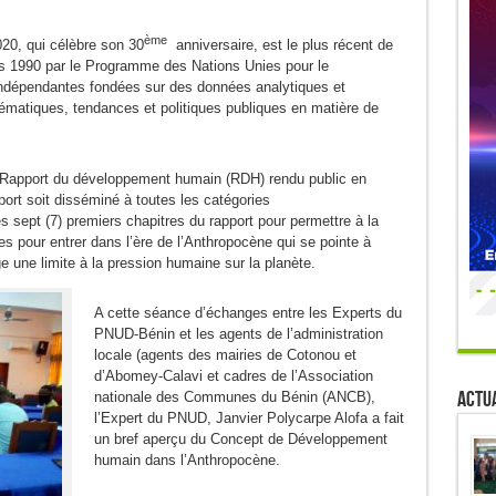
ème
20, qui célèbre son 30
anniversaire, est le plus récent de
is 1990 par le Programme des Nations Unies pour le
indépendantes fondées sur des données analytiques et
ématiques, tendances et politiques publiques en matière de
Rapport du développement humain (RDH) rendu public en
port soit disséminé à toutes les catégories
les sept (7) premiers chapitres du rapport pour permettre à la
s pour entrer dans l’ère de l’Anthropocène qui se pointe à
ge une limite à la pression humaine sur la planète.
A cette séance d’échanges entre les Experts du
PNUD-Bénin et les agents de l’administration
locale (agents des mairies de Cotonou et
d’Abomey-Calavi et cadres de l’Association
Actua
nationale des Communes du Bénin (ANCB),
l’Expert du PNUD, Janvier Polycarpe Alofa a fait
un bref aperçu du Concept de Développement
humain dans l’Anthropocène.