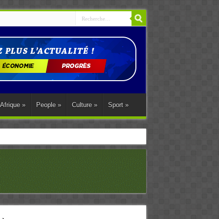
Afrique
»
People
»
Culture
»
Sport
»
ations