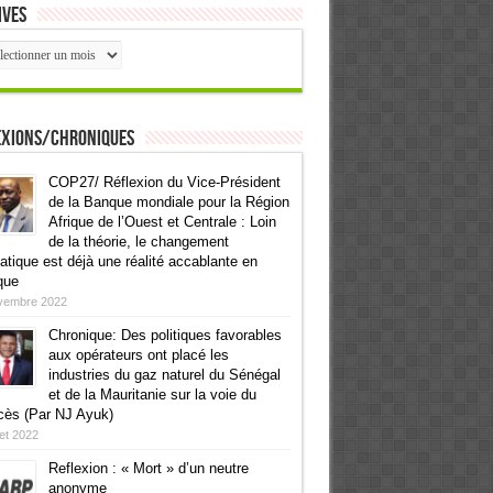
ives
ives
exions/Chroniques
COP27/ Réflexion du Vice-Président
de la Banque mondiale pour la Région
Afrique de l’Ouest et Centrale : Loin
de la théorie, le changement
atique est déjà une réalité accablante en
que
vembre 2022
Chronique: Des politiques favorables
aux opérateurs ont placé les
industries du gaz naturel du Sénégal
et de la Mauritanie sur la voie du
cès (Par NJ Ayuk)
llet 2022
Reflexion : « Mort » d’un neutre
anonyme