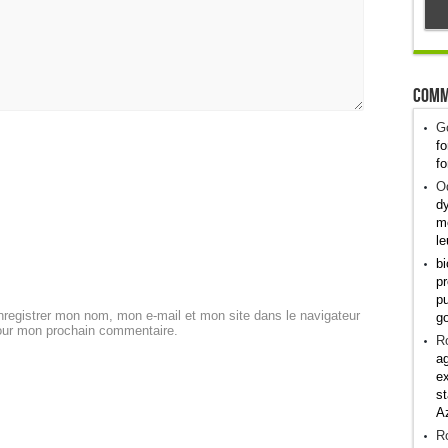
Comm
G
fo
fo
Od
dy
me
le
bi
pr
pu
registrer mon nom, mon e-mail et mon site dans le navigateur
g
our mon prochain commentaire.
R
ag
ex
st
A
R