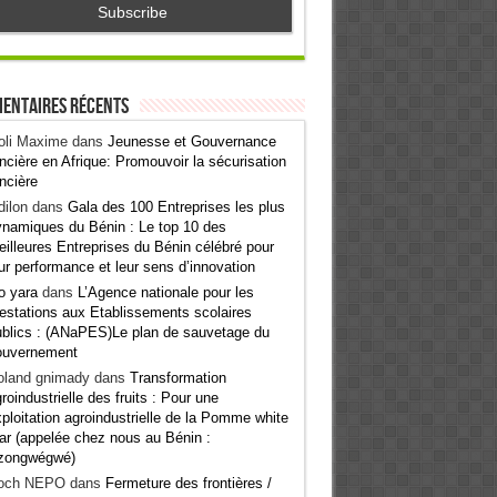
entaires récents
oli Maxime
dans
Jeunesse et Gouvernance
ncière en Afrique: Promouvoir la sécurisation
ncière
ilon
dans
Gala des 100 Entreprises les plus
namiques du Bénin : Le top 10 des
illeures Entreprises du Bénin célébré pour
ur performance et leur sens d’innovation
o yara
dans
L’Agence nationale pour les
estations aux Etablissements scolaires
blics : (ANaPES)Le plan de sauvetage du
ouvernement
oland gnimady
dans
Transformation
roindustrielle des fruits : Pour une
ploitation agroindustrielle de la Pomme white
ar (appelée chez nous au Bénin :
zongwégwé)
och NEPO
dans
Fermeture des frontières /