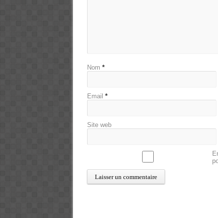
Nom
*
Email
*
Site web
En
p