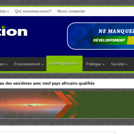
ales
»
Qui sommes-nous?
Nous contacter
Développement
»
ure
»
Environnement
»
Politique
»
Société
»
u des seizièmes avec neuf pays africains qualifiés
t sa diaspora tentent de parler d’une seule voix sur la question des répar