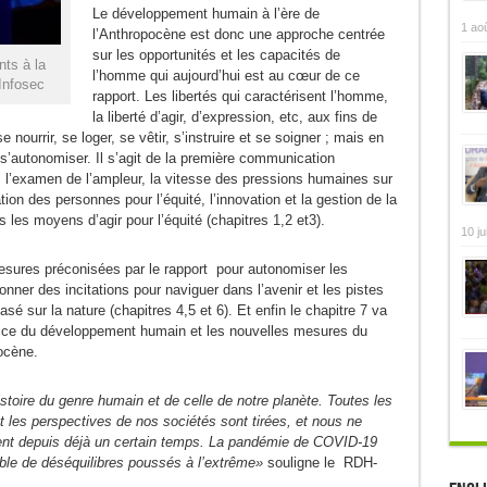
Le développement humain à l’ère de
1 ao
l’Anthropocène est donc une approche centrée
sur les opportunités et les capacités de
nts à la
l’homme qui aujourd’hui est au cœur de ce
Infosec
rapport. Les libertés qui caractérisent l’homme,
la liberté d’agir, d’expression, etc, aux fins de
nourrir, se loger, se vêtir, s’instruire et se soigner ; mais en
e s’autonomiser. Il s’agit de la première communication
: l’examen de l’ampleur, la vitesse des pressions humaines sur
tion des personnes pour l’équité, l’innovation et la gestion de la
 les moyens d’agir pour l’équité (chapitres 1,2 et3).
10 ju
esures préconisées par le rapport pour autonomiser les
nner des incitations pour naviguer dans l’avenir et les pistes
 sur la nature (chapitres 4,5 et 6). Et enfin le chapitre 7 va
Indice du développement humain et les nouvelles mesures du
ocène.
stoire du genre humain et de celle de notre planète.
Toutes les
et les perspectives de nos sociétés sont tirées, et nous ne
ent depuis déjà un certain temps. La pandémie de COVID-19
ble de déséquilibres poussés à l’extrême»
souligne le RDH-