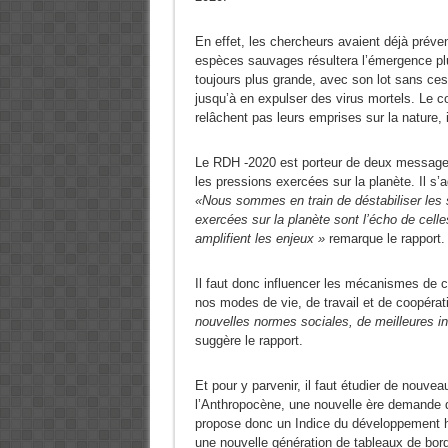
En effet, les chercheurs avaient déjà préve
espèces sauvages résultera l’émergence pl
toujours plus grande, avec son lot sans ce
jusqu’à en expulser des virus mortels. Le c
relâchent pas leurs emprises sur la nature, il
Le RDH -2020 est porteur de deux messages
les pressions exercées sur la planète. Il s
«Nous sommes en train de déstabiliser les 
exercées sur la planète sont l’écho de cell
amplifient les enjeux »
remarque le rapport.
Il faut donc influencer les mécanismes de c
nos modes de vie, de travail et de coopéra
nouvelles normes sociales, de meilleures inc
suggère le rapport.
Et pour y parvenir, il faut étudier de nou
l’Anthropocène, une nouvelle ère demande 
propose donc un Indice du développement hu
une nouvelle génération de tableaux de bord