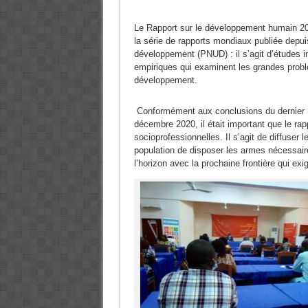
Le Rapport sur le développement humain 20
la série de rapports mondiaux publiée depu
développement (PNUD) : il s’agit d’études 
empiriques qui examinent les grandes probl
développement.
Conformément aux conclusions du dernier 
décembre 2020, il était important que le rap
socioprofessionnelles. Il s’agit de diffuser 
population de disposer les armes nécessaire
l’horizon avec la prochaine frontière qui exi