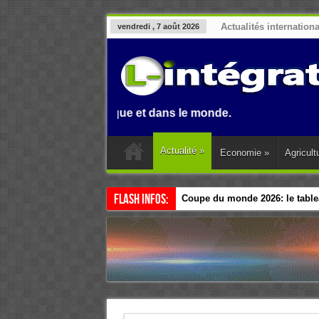
Actualités internation
vendredi , 7 août 2026
in, en Afrique et dans le monde.
Actualité
»
Economie
»
Agricult
Flash Infos:
Coupe du monde 2026: le tablea
Esclavage: à Accra, l’Afrique e