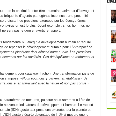
Engl
nus : de la proximité entre êtres humains, animaux d’élevage et
us fréquente d’agents pathogènes inconnus ; une proximité
sse croissant de pressions exercées sur les écosystèmes
oronavirus en est le plus récent exemple ; si les hommes ne
 ne sera pas le dernier avertit le rapport.
 fondamentaux : élargir le développement humain et réduire
’agit de repenser le développement humain pour l’Anthropocène.
systèmes planétaire dont dépend notre survie. Les pressions
es exercées sur les sociétés. Ces déséquilibres se renforcent et
hangement pour catalyser l’action. Une transformation juste de
tion s’impose.
«Nous pourrions y parvenir en établissant de
itations et en travaillant avec la nature et non pas contre »
veaux paramètres de mesures, puisque nous sommes à l’ère de
de nouveaux indicateurs du développement humain. Le rapport
main (IDH) ajusté aux pressions exercées sur la planète et
. L’IDH ajusté s’écarte davantage de l’IDH à mesure que le