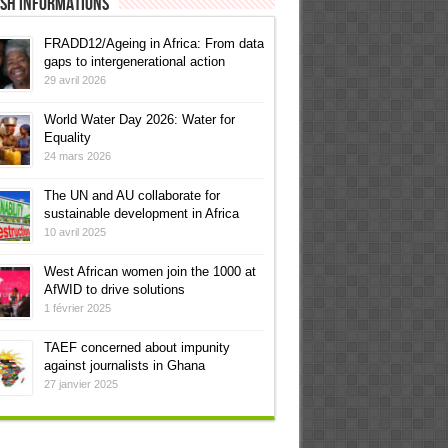
ish informations
FRADD12/Ageing in Africa: From data
gaps to intergenerational action
29 avril 2026
World Water Day 2026: Water for
Equality
24 mars 2026
The UN and AU collaborate for
sustainable development in Africa
10 avril 2025
West African women join the 1000 at
AfWID to drive solutions
1 février 2025
TAEF concerned about impunity
against journalists in Ghana
27 janvier 2025