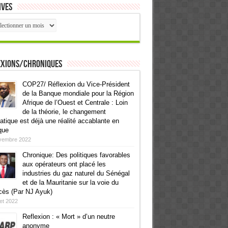
ives
ives
exions/Chroniques
COP27/ Réflexion du Vice-Président
de la Banque mondiale pour la Région
Afrique de l’Ouest et Centrale : Loin
de la théorie, le changement
atique est déjà une réalité accablante en
que
vembre 2022
Chronique: Des politiques favorables
aux opérateurs ont placé les
industries du gaz naturel du Sénégal
et de la Mauritanie sur la voie du
cès (Par NJ Ayuk)
llet 2022
Reflexion : « Mort » d’un neutre
anonyme