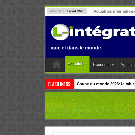
Actualités internation
vendredi , 7 août 2026
enin, en Afrique et dans le monde.
Actualité
»
Economie
»
Agricult
Flash Infos:
Coupe du monde 2026: le tablea
Esclavage: à Accra, l’Afrique e