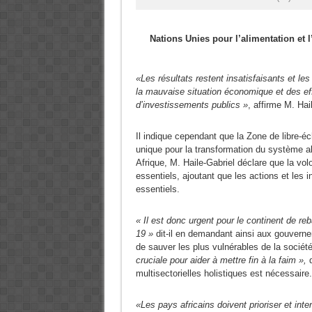
Nations Unies pour l’alimentation et l
«Les résultats restent insatisfaisants et l
la mauvaise situation économique et des ef
d’investissements publics »
, affirme M. Hai
Il indique cependant que la Zone de libre-é
unique pour la transformation du système al
Afrique, M. Haile-Gabriel déclare que la vol
essentiels, ajoutant que les actions et les
essentiels.
« Il est donc urgent pour le continent de re
19 »
dit-il en demandant ainsi aux gouverne
de sauver les plus vulnérables de la sociét
cruciale pour aider à mettre fin à la faim »,
multisectorielles holistiques est nécessaire.
«Les pays africains doivent prioriser et inte