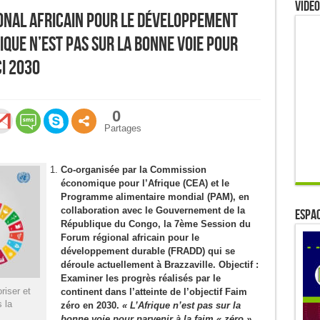
Video
onal africain pour le développement
ique n’est pas sur la bonne voie pour
ci 2030
0
Partages
Co-organisée par la Commission
économique pour l’Afrique (CEA) et le
Programme alimentaire mondial (PAM), en
collaboration avec le Gouvernement de la
ESPAC
République du Congo, la 7ème Session du
Forum régional africain pour le
développement durable (FRADD) qui se
déroule actuellement à Brazzaville. Objectif :
Examiner les progrès réalisés par le
riser et
continent dans l’atteinte de l’objectif Faim
 la
zéro en 2030.
« L’Afrique n’est pas sur la
bonne voie pour parvenir à la faim « zéro »