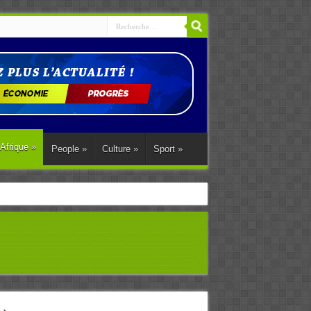
Afrique
»
People
»
Culture
»
Sport
»
ations