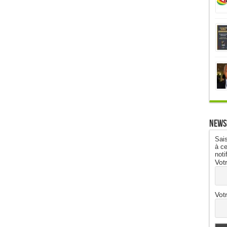
News
Sais
à ce
noti
Vot
Vot