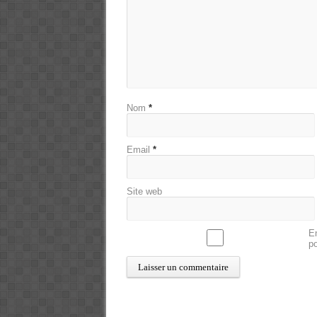
Nom
*
Email
*
Site web
En
p