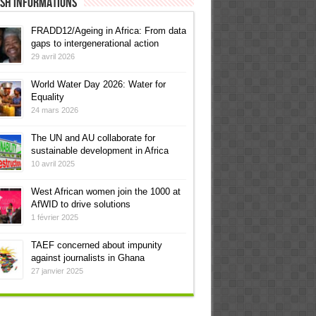
ish informations
FRADD12/Ageing in Africa: From data
gaps to intergenerational action
29 avril 2026
World Water Day 2026: Water for
Equality
24 mars 2026
The UN and AU collaborate for
sustainable development in Africa
10 avril 2025
West African women join the 1000 at
AfWID to drive solutions
1 février 2025
TAEF concerned about impunity
against journalists in Ghana
27 janvier 2025