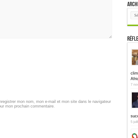
Arch
Arch
Réfl
clim
Afri
7 no
registrer mon nom, mon e-mail et mon site dans le navigateur
our mon prochain commentaire.
suc
5 jui