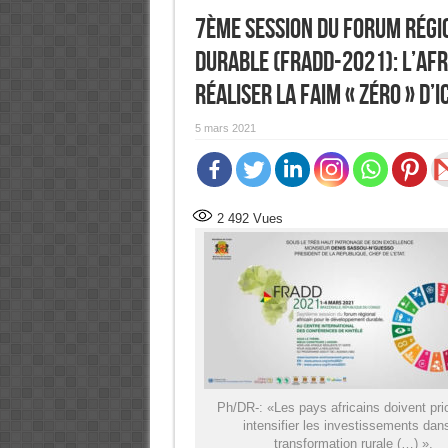
7ème Session du Forum régi
durable (FRADD-2021): L’Afr
réaliser la faim « zéro » d’i
5 mars 2021
2 492
Vues
Ph/DR-: «Les pays africains doivent prio
intensifier les investissements dans
transformation rurale (…) ».