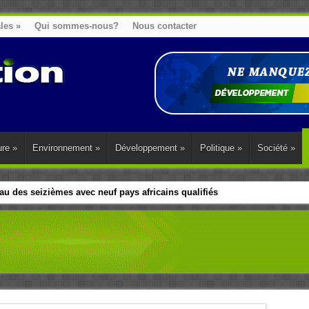
ales
»
Qui sommes-nous?
Nous contacter
ure
»
Environnement
»
Développement
»
Politique
»
Société
»
u des seizièmes avec neuf pays africains qualifiés
t sa diaspora tentent de parler d’une seule voix sur la question des répar