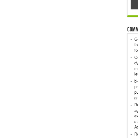
Comm
G
fo
fo
Od
dy
me
le
bi
pr
pu
g
R
ag
ex
st
A
R