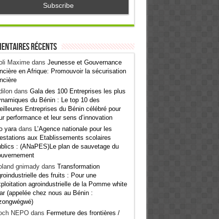
entaires récents
oli Maxime
dans
Jeunesse et Gouvernance
ncière en Afrique: Promouvoir la sécurisation
ncière
ilon
dans
Gala des 100 Entreprises les plus
namiques du Bénin : Le top 10 des
illeures Entreprises du Bénin célébré pour
ur performance et leur sens d’innovation
o yara
dans
L’Agence nationale pour les
estations aux Etablissements scolaires
blics : (ANaPES)Le plan de sauvetage du
ouvernement
oland gnimady
dans
Transformation
roindustrielle des fruits : Pour une
ploitation agroindustrielle de la Pomme white
ar (appelée chez nous au Bénin :
zongwégwé)
och NEPO
dans
Fermeture des frontières /