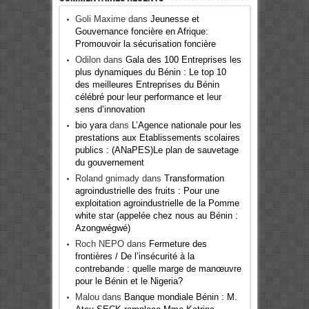
Goli Maxime
dans
Jeunesse et
Gouvernance foncière en Afrique:
Promouvoir la sécurisation foncière
Odilon
dans
Gala des 100 Entreprises les
plus dynamiques du Bénin : Le top 10
des meilleures Entreprises du Bénin
célébré pour leur performance et leur
sens d’innovation
bio yara
dans
L’Agence nationale pour les
prestations aux Etablissements scolaires
publics : (ANaPES)Le plan de sauvetage
du gouvernement
Roland gnimady
dans
Transformation
agroindustrielle des fruits : Pour une
exploitation agroindustrielle de la Pomme
white star (appelée chez nous au Bénin :
Azongwégwé)
Roch NEPO
dans
Fermeture des
frontières / De l’insécurité à la
contrebande : quelle marge de manœuvre
pour le Bénin et le Nigeria?
Malou
dans
Banque mondiale Bénin : M.