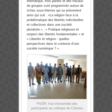
thématique, trois panels et des travaux
de groupes sont programmés autour de
riches sous-thèmes qui se présentent
ainsi qui suit : «La religion face à la
problématique des libertés individuelles
et collectives dans une société
pluraliste » ; « Pratique religieuse et
respect des libertés fondamentales » et
« Libertés et religion : quelles
perspectives dans le contexte d’une
société numérique ? ».
Ph/DR; Vue d’ensemble des
participants au colloque de Cotonou