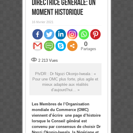
Directrice générale: Un
moment historique
16 février 2021
0
Partages
2 213
Vues
Ph/DR : Dr Ngozi Okonjo-Iweala : «
Pour une OMC plus forte, plus agile et
mieux adaptée aux réalités
d’aujourd’hui… »
Les Membres de l’Organisation
mondiale du Commerce (OMC)
viennent d’écrire une page d’histoire
lorsque le Conseil général est
convenu par consensus de choisir Dr
Ngozi Okonjo-Iweala, la Nigériane et