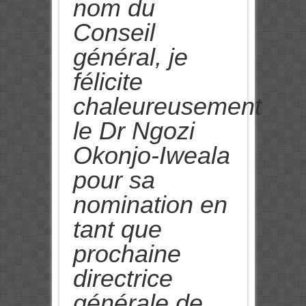
nom du
Conseil
général, je
félicite
chaleureusement
le Dr Ngozi
Okonjo-Iweala
pour sa
nomination en
tant que
prochaine
directrice
générale de