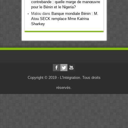
contrebande : quelle marge de manœuvre
pour le Bénin et le Nigeria?
Malou
dans
Banque mondiale Bénin : M.
Atou SECK remplace Mme Katrina
Sharkey
Copyright © 2019 - L'Intégration. Tous droits
réservés.