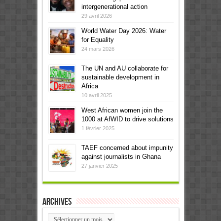
intergenerational action
29 avril 2026
World Water Day 2026: Water
for Equality
24 mars 2026
The UN and AU collaborate for
sustainable development in
Africa
10 avril 2025
West African women join the
1000 at AfWID to drive solutions
1 février 2025
TAEF concerned about impunity
against journalists in Ghana
27 janvier 2025
Archives
Archives