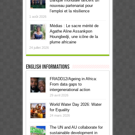
Banque mondiale lancent un
nouveau partenariat pour
l’emploi et la résilience
1 août 2026
Médias : Le sacre mérité de
Agathe Aline Assankpon
Houngbedji, une icône de la
plume africaine
24 juillet 2026
English informations
FRADD12/Ageing in Africa:
From data gaps to
intergenerational action
29 avril 2026
World Water Day 2026: Water
for Equality
24 mars 2026
The UN and AU collaborate for
sustainable development in