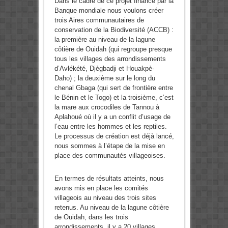
Dans le cadre de ce projet financé par la
Banque mondiale nous voulons créer
trois Aires communautaires de
conservation de la Biodiversité (ACCB) :
la première au niveau de la lagune
côtière de Ouidah (qui regroupe presque
tous les villages des arrondissements
d’Avlékété, Djègbadji et Houakpè-
Daho) ; la deuxième sur le long du
chenal Gbaga (qui sert de frontière entre
le Bénin et le Togo) et la troisième, c’est
la mare aux crocodiles de Tannou à
Aplahoué où il y a un conflit d’usage de
l’eau entre les hommes et les reptiles.
Le processus de création est déjà lancé,
nous sommes à l’étape de la mise en
place des communautés villageoises.
En termes de résultats atteints, nous
avons mis en place les comités
villageois au niveau des trois sites
retenus. Au niveau de la lagune côtière
de Ouidah, dans les trois
arrondissements, il y a 20 villages