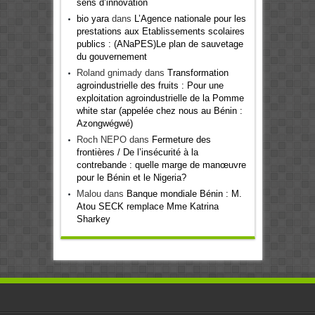
sens d’innovation
bio yara
dans
L’Agence nationale pour les
prestations aux Etablissements scolaires
publics : (ANaPES)Le plan de sauvetage
du gouvernement
Roland gnimady
dans
Transformation
agroindustrielle des fruits : Pour une
exploitation agroindustrielle de la Pomme
white star (appelée chez nous au Bénin :
Azongwégwé)
Roch NEPO
dans
Fermeture des
frontières / De l’insécurité à la
contrebande : quelle marge de manœuvre
pour le Bénin et le Nigeria?
Malou
dans
Banque mondiale Bénin : M.
Atou SECK remplace Mme Katrina
Sharkey