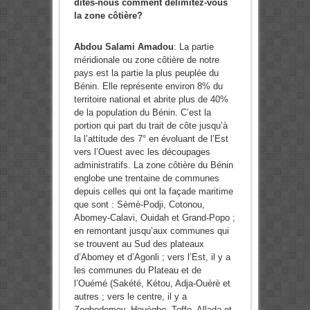
dites-nous comment délimitez-vous
la zone côtière?
Abdou Salami Amadou
: La partie
méridionale ou zone côtière de notre
pays est la partie la plus peuplée du
Bénin. Elle représente environ 8% du
territoire national et abrite plus de 40%
de la population du Bénin. C’est la
portion qui part du trait de côte jusqu’à
la l’attitude des 7° en évoluant de l’Est
vers l’Ouest avec les découpages
administratifs. La zone côtière du Bénin
englobe une trentaine de communes
depuis celles qui ont la façade maritime
que sont : Sèmè-Podji, Cotonou,
Abomey-Calavi, Ouidah et Grand-Popo ;
en remontant jusqu’aux communes qui
se trouvent au Sud des plateaux
d’Abomey et d’Agonli ; vers l’Est, il y a
les communes du Plateau et de
l’Ouémé (Sakété, Kétou, Adja-Ouèrè et
autres ; vers le centre, il y a
Zogbodomey, Houègbo, Toffo, Allada et