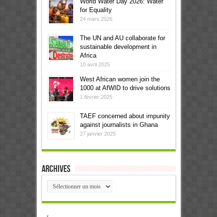
World Water Day 2026: Water
for Equality
24 mars 2026
The UN and AU collaborate for
sustainable development in
Africa
10 avril 2025
West African women join the
1000 at AfWID to drive solutions
1 février 2025
TAEF concerned about impunity
against journalists in Ghana
27 janvier 2025
Archives
Archives