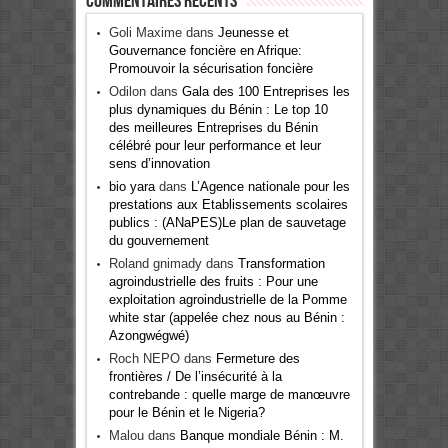
Commentaires récents
Goli Maxime
dans
Jeunesse et
Gouvernance foncière en Afrique:
Promouvoir la sécurisation foncière
Odilon
dans
Gala des 100 Entreprises les
plus dynamiques du Bénin : Le top 10
des meilleures Entreprises du Bénin
célébré pour leur performance et leur
sens d’innovation
bio yara
dans
L’Agence nationale pour les
prestations aux Etablissements scolaires
publics : (ANaPES)Le plan de sauvetage
du gouvernement
Roland gnimady
dans
Transformation
agroindustrielle des fruits : Pour une
exploitation agroindustrielle de la Pomme
white star (appelée chez nous au Bénin :
Azongwégwé)
Roch NEPO
dans
Fermeture des
frontières / De l’insécurité à la
contrebande : quelle marge de manœuvre
pour le Bénin et le Nigeria?
Malou
dans
Banque mondiale Bénin : M.