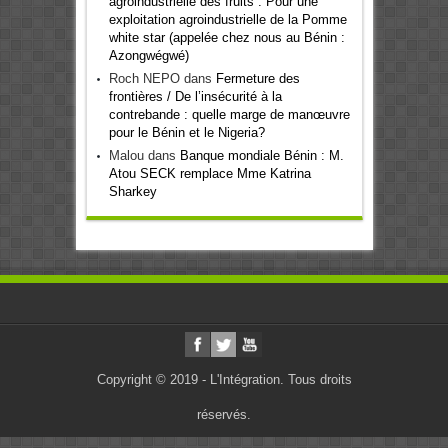
agroindustrielle des fruits : Pour une
exploitation agroindustrielle de la Pomme
white star (appelée chez nous au Bénin :
Azongwégwé)
Roch NEPO
dans
Fermeture des
frontières / De l’insécurité à la
contrebande : quelle marge de manœuvre
pour le Bénin et le Nigeria?
Malou
dans
Banque mondiale Bénin : M.
Atou SECK remplace Mme Katrina
Sharkey
Copyright © 2019 - L'Intégration. Tous droits
réservés.