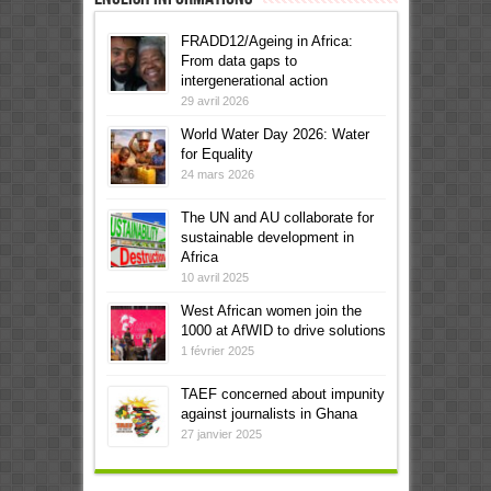
FRADD12/Ageing in Africa:
From data gaps to
intergenerational action
29 avril 2026
World Water Day 2026: Water
for Equality
24 mars 2026
The UN and AU collaborate for
sustainable development in
Africa
10 avril 2025
West African women join the
1000 at AfWID to drive solutions
1 février 2025
TAEF concerned about impunity
against journalists in Ghana
27 janvier 2025