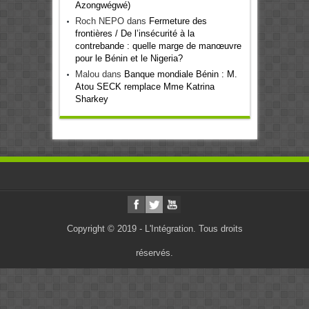
Azongwégwé)
Roch NEPO
dans
Fermeture des
frontières / De l’insécurité à la
contrebande : quelle marge de manœuvre
pour le Bénin et le Nigeria?
Malou
dans
Banque mondiale Bénin : M.
Atou SECK remplace Mme Katrina
Sharkey
Copyright © 2019 - L'Intégration. Tous droits
réservés.