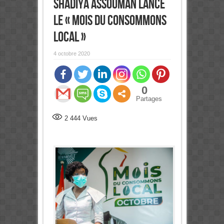
Shadiya Assouman lance
le « Mois du Consommons
Local »
4 octobre 2020
0
Partages
2 444
Vues