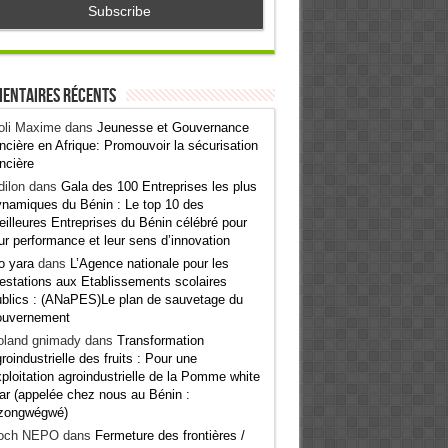
entaires récents
oli Maxime
dans
Jeunesse et Gouvernance
ncière en Afrique: Promouvoir la sécurisation
ncière
ilon
dans
Gala des 100 Entreprises les plus
namiques du Bénin : Le top 10 des
illeures Entreprises du Bénin célébré pour
ur performance et leur sens d’innovation
o yara
dans
L’Agence nationale pour les
estations aux Etablissements scolaires
blics : (ANaPES)Le plan de sauvetage du
ouvernement
oland gnimady
dans
Transformation
roindustrielle des fruits : Pour une
ploitation agroindustrielle de la Pomme white
ar (appelée chez nous au Bénin :
zongwégwé)
och NEPO
dans
Fermeture des frontières /