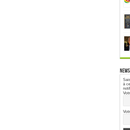
News
Sais
à ce
noti
Vot
Vot