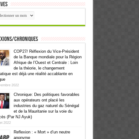
ives
ives
exions/Chroniques
COP27/ Réflexion du Vice-Président
de la Banque mondiale pour la Région
Afrique de l’Ouest et Centrale : Loin
de la théorie, le changement
atique est déjà une réalité accablante en
que
vembre 2022
Chronique: Des politiques favorables
aux opérateurs ont placé les
industries du gaz naturel du Sénégal
et de la Mauritanie sur la voie du
cès (Par NJ Ayuk)
llet 2022
Reflexion : « Mort » d’un neutre
anonyme