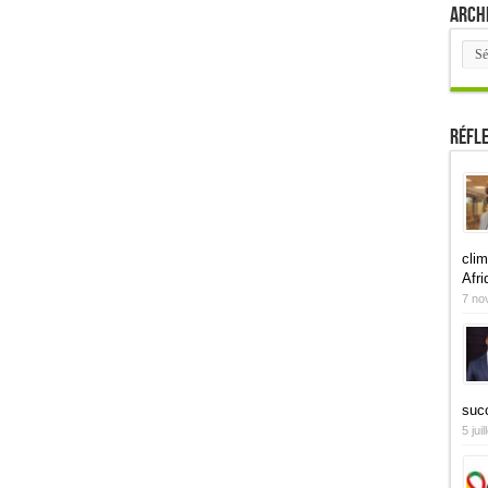
Arch
Arch
Réfl
clim
Afri
7 no
suc
5 jui