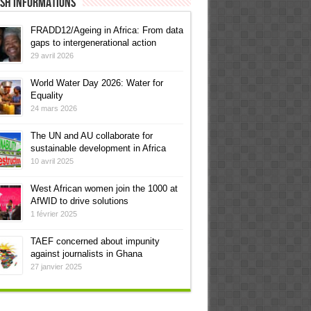
ish informations
FRADD12/Ageing in Africa: From data
gaps to intergenerational action
29 avril 2026
World Water Day 2026: Water for
Equality
24 mars 2026
The UN and AU collaborate for
sustainable development in Africa
10 avril 2025
West African women join the 1000 at
AfWID to drive solutions
1 février 2025
TAEF concerned about impunity
against journalists in Ghana
27 janvier 2025