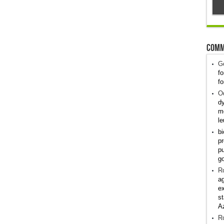
Comm
G
fo
fo
Od
dy
me
le
bi
pr
pu
g
R
ag
ex
st
A
R