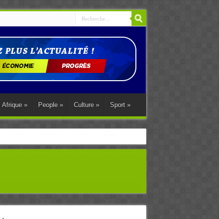
Afrique
»
People
»
Culture
»
Sport
»