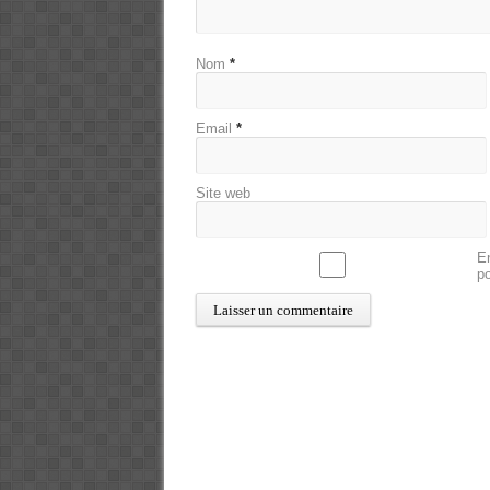
Nom
*
Email
*
Site web
En
p