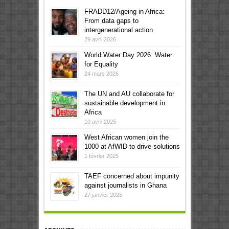
FRADD12/Ageing in Africa:
From data gaps to
intergenerational action
29 avril 2026
World Water Day 2026: Water
for Equality
24 mars 2026
The UN and AU collaborate for
sustainable development in
Africa
10 avril 2025
West African women join the
1000 at AfWID to drive solutions
1 février 2025
TAEF concerned about impunity
against journalists in Ghana
27 janvier 2025