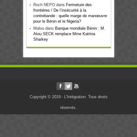
Roch NEPO
dans
Fermeture des
frontières / De l’insécurité à la
contrebande : quelle marge de manœuvre
pour le Bénin et le Nigeria?
Malou
dans
Banque mondiale Bénin : M.
Atou SECK remplace Mme Katrina
Sharkey
Copyright © 2019 - L'Intégration. Tous droits
réservés.