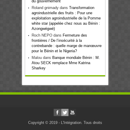
du gouvernement
Roland gnimady
dans
Transformation
agroindustrielle des fruits : Pour une
exploitation agroindustrielle de la Pomme
white star (appelée chez nous au Bénin :
Azongwégwé)
Roch NEPO
dans
Fermeture des
frontières / De l’insécurité à la
contrebande : quelle marge de manœuvre
pour le Bénin et le Nigeria?
Malou
dans
Banque mondiale Bénin : M.
Atou SECK remplace Mme Katrina
Sharkey
Copyright © 2019 - L'Intégration. Tous droits