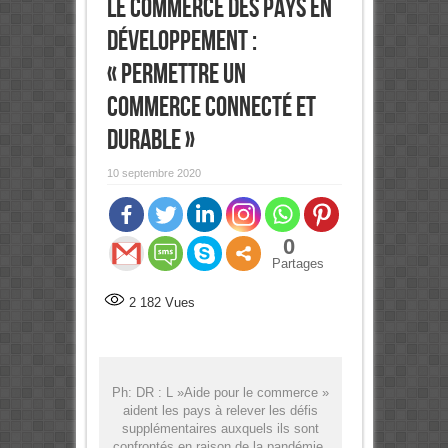
le commerce des pays en
développement :
« Permettre un
commerce connecté et
durable »
10 septembre 2020
0
Partages
2 182
Vues
Ph: DR : L »Aide pour le commerce »
aident les pays à relever les défis
supplémentaires auxquels ils sont
confrontés en raison de la pandémie.