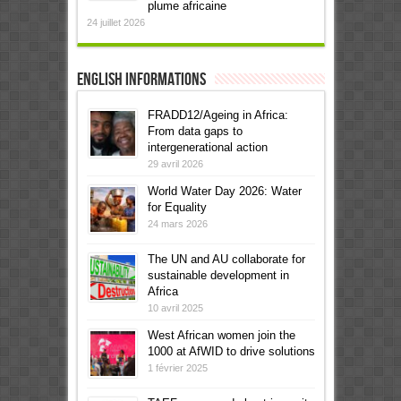
plume africaine
24 juillet 2026
English informations
FRADD12/Ageing in Africa:
From data gaps to
intergenerational action
29 avril 2026
World Water Day 2026: Water
for Equality
24 mars 2026
The UN and AU collaborate for
sustainable development in
Africa
10 avril 2025
West African women join the
1000 at AfWID to drive solutions
1 février 2025