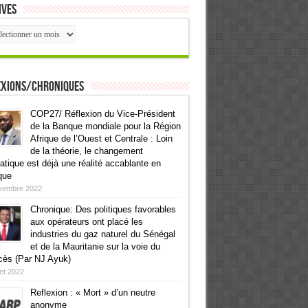
ives
ives
exions/Chroniques
COP27/ Réflexion du Vice-Président
de la Banque mondiale pour la Région
Afrique de l’Ouest et Centrale : Loin
de la théorie, le changement
atique est déjà une réalité accablante en
que
vembre 2022
Chronique: Des politiques favorables
aux opérateurs ont placé les
industries du gaz naturel du Sénégal
et de la Mauritanie sur la voie du
cès (Par NJ Ayuk)
llet 2022
Reflexion : « Mort » d’un neutre
anonyme