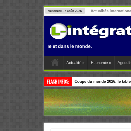
Actualités internation
vendredi , 7 août 2026
, en Afrique et dans le monde.
Actualité
»
Economie
»
Agricult
Flash Infos:
Coupe du monde 2026: le tablea
Esclavage: à Accra, l’Afrique e