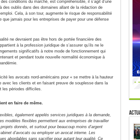
 des conditions du marché, est compréhensible, il s’agit d’une
 à des oublis dans des domaines allant de la rédaction de
l’emploi. Cela, à son tour, augmente le risque de responsabilité
cile que jamais pour les entreprises de payer pour une défense
ualité ne devraient pas être hors de portée financière des
 appartient à la profession juridique de s’assurer qu’ils ne le
ngements significatifs à notre mode de fonctionnement qui
ntenant et pendant toute nouvelle normalité économique à
pandémie.
icité les avocats nord-américains pour « se mettre à la hauteur
avec les clients et en faisant preuve de souplesse dans la
 les périodes difficiles.
ient en faire de même.
Actua
 flexibles, également appelés services juridiques à la demande,
es modèles flexibles permettent aux entreprises de travailler
rojets donnés, et surtout pour beaucoup moins d’argent
cabinet d’avocats ou employer un avocat interne. Les
ues abordables sans sacrifier pour autant leur qualité. Ce