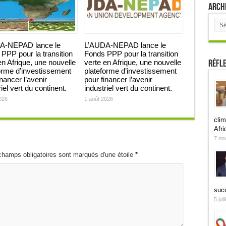
Arch
Arch
A-NEPAD lance le
L’AUDA-NEPAD lance le
PPP pour la transition
Fonds PPP pour la transition
Réfl
en Afrique, une nouvelle
verte en Afrique, une nouvelle
orme d’investissement
plateforme d’investissement
inancer l’avenir
pour financer l’avenir
iel vert du continent.
industriel vert du continent.
026
1 août 2026
clim
Afri
7 no
champs obligatoires sont marqués d'une étoile
*
suc
5 jui