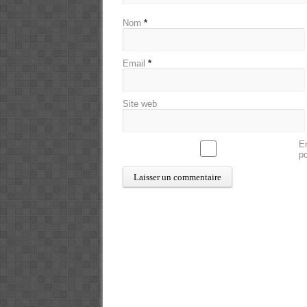
Nom
*
Email
*
Site web
En
p