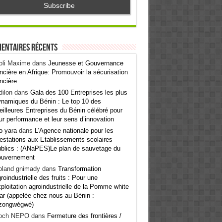
entaires récents
oli Maxime
dans
Jeunesse et Gouvernance
ncière en Afrique: Promouvoir la sécurisation
ncière
ilon
dans
Gala des 100 Entreprises les plus
namiques du Bénin : Le top 10 des
illeures Entreprises du Bénin célébré pour
ur performance et leur sens d’innovation
o yara
dans
L’Agence nationale pour les
estations aux Etablissements scolaires
blics : (ANaPES)Le plan de sauvetage du
ouvernement
oland gnimady
dans
Transformation
roindustrielle des fruits : Pour une
ploitation agroindustrielle de la Pomme white
ar (appelée chez nous au Bénin :
zongwégwé)
och NEPO
dans
Fermeture des frontières /