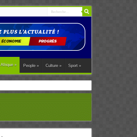
Afrique
»
People
»
Culture
»
Sport
»
ations