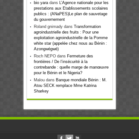
bio yara
dans
L’Agence nationale pour les
prestations aux Etablissements scolaires
publics : (ANaPES)Le plan de sauvetage
du gouvernement
Roland gnimady
dans
Transformation
agroindustrielle des fruits : Pour une
exploitation agroindustrielle de la Pomme
white star (appelée chez nous au Bénin :
Azongwégwé)
Roch NEPO
dans
Fermeture des
frontières / De l’insécurité à la
contrebande : quelle marge de manœuvre
pour le Bénin et le Nigeria?
Malou
dans
Banque mondiale Bénin : M.
Atou SECK remplace Mme Katrina
Sharkey