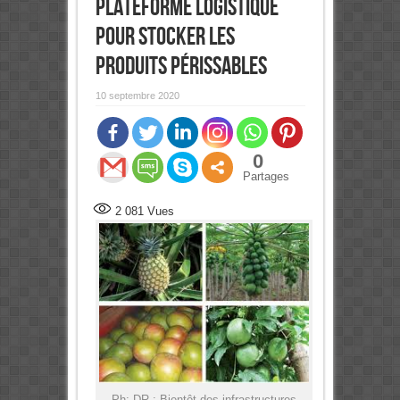
plateforme logistique
pour stocker les
produits périssables
10 septembre 2020
0
Partages
2 081
Vues
Ph: DR-: Bientôt des infrastructures