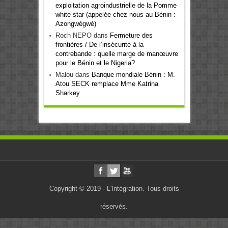
exploitation agroindustrielle de la Pomme
white star (appelée chez nous au Bénin :
Azongwégwé)
Roch NEPO
dans
Fermeture des
frontières / De l’insécurité à la
contrebande : quelle marge de manœuvre
pour le Bénin et le Nigeria?
Malou
dans
Banque mondiale Bénin : M.
Atou SECK remplace Mme Katrina
Sharkey
Copyright © 2019 - L'Intégration. Tous droits
réservés.