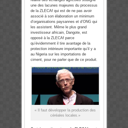
une des lacunes majeures du processus
de la ZLECAf qui est de ne pas avoir
associé à son élaboration un minimum
d’organisations paysannes et d’ONG qui
les assistent. Même le plus grand
investisseur africain, Dangote, est
opposé à la ZLECAf parce
qu’évidemment il tire avantage de la
protection intérieure importante qu’il y a
au Nigeria sur les importations de
ciment, pour ne parler que de ce produit.
« Il faut développer la production des
céréales locales.»