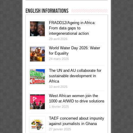
English informations
FRADD12/Ageing in Africa:
From data gaps to
intergenerational action
29 avril 2026
World Water Day 2026: Water
for Equality
24 mars 2026
The UN and AU collaborate for
sustainable development in
Africa
10 avril 2025
West African women join the
1000 at AfWID to drive solutions
1 février 2025
TAEF concerned about impunity
against journalists in Ghana
27 janvier 2025