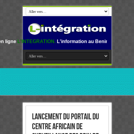
GRATION.
L'information au Benin, en Afrique et dans le mon
Lancement du Portail du
Centre africain de