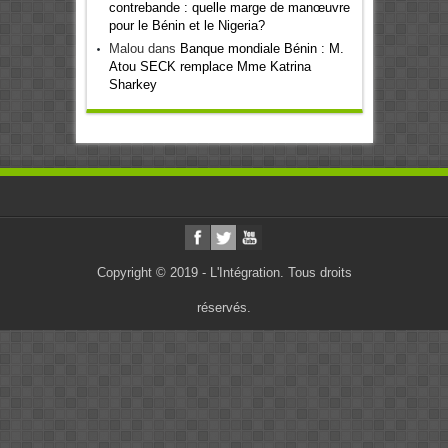
contrebande : quelle marge de manœuvre
pour le Bénin et le Nigeria?
Malou
dans
Banque mondiale Bénin : M.
Atou SECK remplace Mme Katrina
Sharkey
Copyright © 2019 - L'Intégration. Tous droits
réservés.