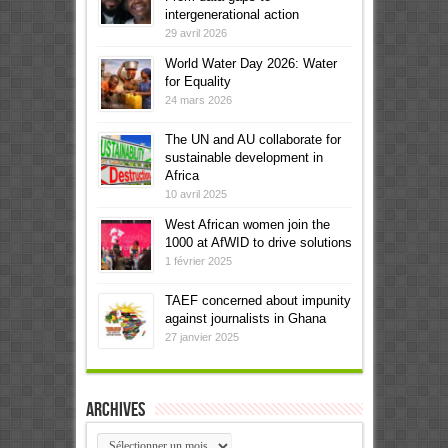
intergenerational action
29 avril 2026
World Water Day 2026: Water
for Equality
24 mars 2026
The UN and AU collaborate for
sustainable development in
Africa
10 avril 2025
West African women join the
1000 at AfWID to drive solutions
1 février 2025
TAEF concerned about impunity
against journalists in Ghana
27 janvier 2025
Archives
Archives