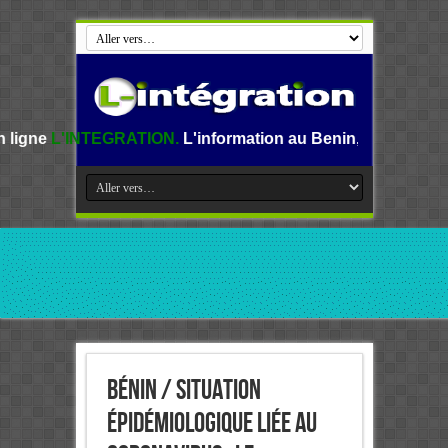
ATION.
L'information au Benin, en Afrique et dans le monde
Bénin / Situation
épidémiologique liée au