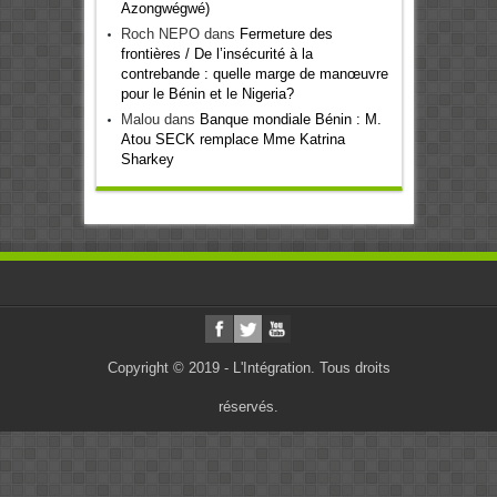
Azongwégwé)
Roch NEPO
dans
Fermeture des
frontières / De l’insécurité à la
contrebande : quelle marge de manœuvre
pour le Bénin et le Nigeria?
Malou
dans
Banque mondiale Bénin : M.
Atou SECK remplace Mme Katrina
Sharkey
Copyright © 2019 - L'Intégration. Tous droits
réservés.