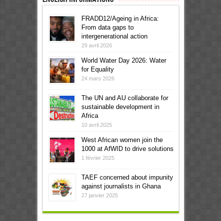
FRADD12/Ageing in Africa:
From data gaps to
intergenerational action
29 avril 2026
World Water Day 2026: Water
for Equality
24 mars 2026
The UN and AU collaborate for
sustainable development in
Africa
10 avril 2025
West African women join the
1000 at AfWID to drive solutions
1 février 2025
TAEF concerned about impunity
against journalists in Ghana
27 janvier 2025