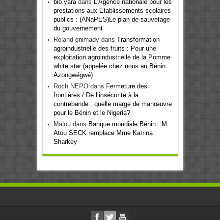
bio yara
dans
L’Agence nationale pour les
prestations aux Etablissements scolaires
publics : (ANaPES)Le plan de sauvetage
du gouvernement
Roland gnimady
dans
Transformation
agroindustrielle des fruits : Pour une
exploitation agroindustrielle de la Pomme
white star (appelée chez nous au Bénin :
Azongwégwé)
Roch NEPO
dans
Fermeture des
frontières / De l’insécurité à la
contrebande : quelle marge de manœuvre
pour le Bénin et le Nigeria?
Malou
dans
Banque mondiale Bénin : M.
Atou SECK remplace Mme Katrina
Sharkey