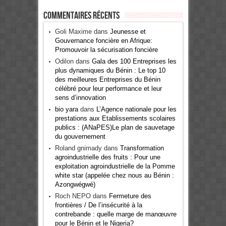
Commentaires récents
Goli Maxime
dans
Jeunesse et
Gouvernance foncière en Afrique:
Promouvoir la sécurisation foncière
Odilon
dans
Gala des 100 Entreprises les
plus dynamiques du Bénin : Le top 10
des meilleures Entreprises du Bénin
célébré pour leur performance et leur
sens d’innovation
bio yara
dans
L’Agence nationale pour les
prestations aux Etablissements scolaires
publics : (ANaPES)Le plan de sauvetage
du gouvernement
Roland gnimady
dans
Transformation
agroindustrielle des fruits : Pour une
exploitation agroindustrielle de la Pomme
white star (appelée chez nous au Bénin :
Azongwégwé)
Roch NEPO
dans
Fermeture des
frontières / De l’insécurité à la
contrebande : quelle marge de manœuvre
pour le Bénin et le Nigeria?