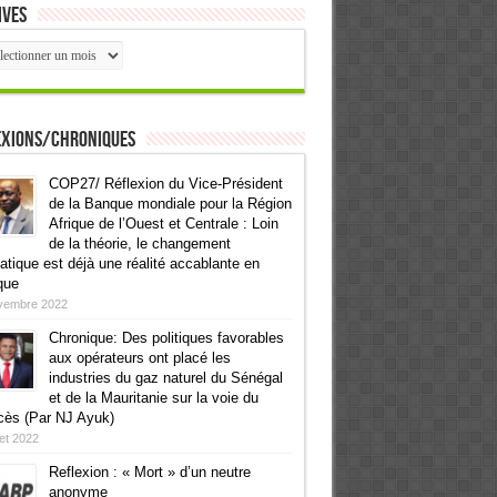
ives
ives
exions/Chroniques
COP27/ Réflexion du Vice-Président
de la Banque mondiale pour la Région
Afrique de l’Ouest et Centrale : Loin
de la théorie, le changement
atique est déjà une réalité accablante en
que
vembre 2022
Chronique: Des politiques favorables
aux opérateurs ont placé les
industries du gaz naturel du Sénégal
et de la Mauritanie sur la voie du
cès (Par NJ Ayuk)
llet 2022
Reflexion : « Mort » d’un neutre
anonyme