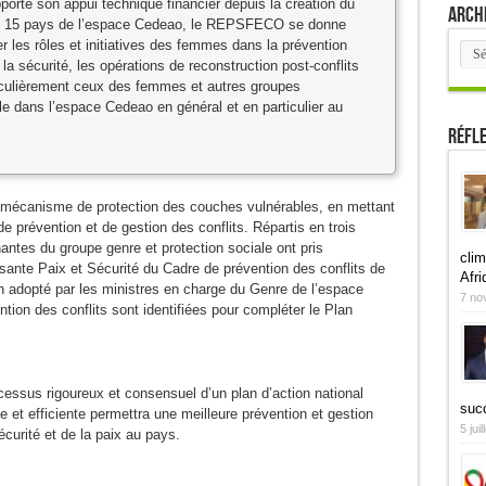
rte son appui technique financier depuis la création du
Arch
les 15 pays de l’espace Cedeao, le REPSFECO se donne
er les rôles et initiatives des femmes dans la prévention
Arch
 la sécurité, les opérations de reconstruction post-conflits
ticulièrement ceux des femmes et autres groupes
le dans l’espace Cedeao en général et en particulier au
Réfl
un mécanisme de protection des couches vulnérables, en mettant
 prévention et de gestion des conflits. Répartis en trois
nantes du groupe genre et protection sociale ont pris
clim
ante Paix et Sécurité du Cadre de prévention des conflits de
Afri
on adopté par les ministres en charge du Genre de l’espace
7 no
ion des conflits sont identifiées pour compléter le Plan
cessus rigoureux et consensuel d’un plan d’action national
suc
 et efficiente permettra une meilleure prévention et gestion
5 jui
curité et de la paix au pays.