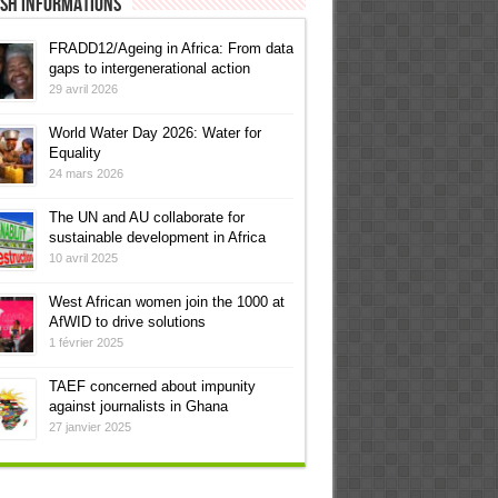
ish informations
FRADD12/Ageing in Africa: From data
gaps to intergenerational action
29 avril 2026
World Water Day 2026: Water for
Equality
24 mars 2026
The UN and AU collaborate for
sustainable development in Africa
10 avril 2025
West African women join the 1000 at
AfWID to drive solutions
1 février 2025
TAEF concerned about impunity
against journalists in Ghana
27 janvier 2025