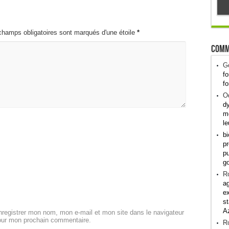
champs obligatoires sont marqués d'une étoile
*
Comm
G
fo
fo
Od
dy
me
le
bi
pr
pu
g
R
ag
ex
st
A
registrer mon nom, mon e-mail et mon site dans le navigateur
our mon prochain commentaire.
R