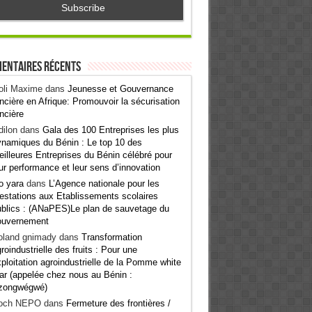
entaires récents
oli Maxime
dans
Jeunesse et Gouvernance
ncière en Afrique: Promouvoir la sécurisation
ncière
ilon
dans
Gala des 100 Entreprises les plus
namiques du Bénin : Le top 10 des
illeures Entreprises du Bénin célébré pour
ur performance et leur sens d’innovation
o yara
dans
L’Agence nationale pour les
estations aux Etablissements scolaires
blics : (ANaPES)Le plan de sauvetage du
ouvernement
oland gnimady
dans
Transformation
roindustrielle des fruits : Pour une
ploitation agroindustrielle de la Pomme white
ar (appelée chez nous au Bénin :
zongwégwé)
och NEPO
dans
Fermeture des frontières /