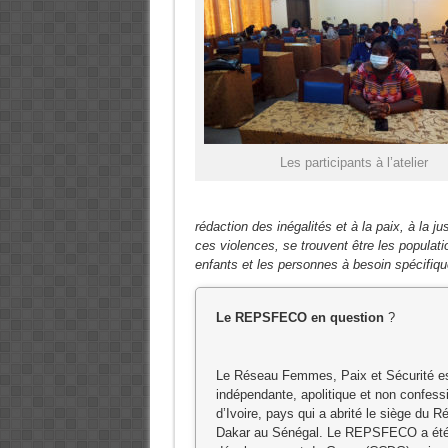
Les participants à l’atelier
rédaction des inégalités et à la paix, à la ju
ces violences, se trouvent être les populat
enfants et les personnes à besoin spécifiq
Le REPSFECO en question
?
Le Réseau Femmes, Paix et Sécurité est u
indépendante, apolitique et non confessio
d’Ivoire, pays qui a abrité le siège du R
Dakar au Sénégal. Le REPSFECO a été cr