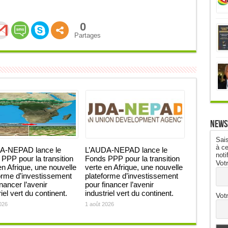
0
Partages
News
Sais
à ce
A-NEPAD lance le
L’AUDA-NEPAD lance le
noti
PPP pour la transition
Fonds PPP pour la transition
Vot
en Afrique, une nouvelle
verte en Afrique, une nouvelle
orme d’investissement
plateforme d’investissement
inancer l’avenir
pour financer l’avenir
iel vert du continent.
industriel vert du continent.
Vot
026
1 août 2026