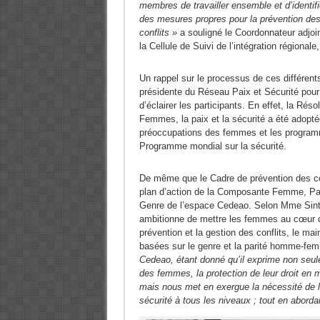
membres de travailler ensemble et d’identif
des mesures propres pour la prévention de
conflits »
a souligné le Coordonnateur adjoi
la Cellule de Suivi de l’intégration régional
Un rappel sur le processus de ces différen
présidente du Réseau Paix et Sécurité p
d’éclairer les participants. En effet, la Ré
Femmes, la paix et la sécurité a été adopt
préoccupations des femmes et les program
Programme mondial sur la sécurité.
De même que le Cadre de prévention des co
plan d’action de la Composante Femme, Paix
Genre de l’espace Cedeao. Selon Mme Sinto
ambitionne de mettre les femmes au cœur d
prévention et la gestion des conflits, le main
basées sur le genre et la parité homme-fe
Cedeao, étant donné qu’il exprime non seule
des femmes, la protection de leur droit en ma
mais nous met en exergue la nécessité de l
sécurité à tous les niveaux ; tout en abord