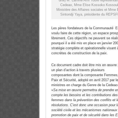
drte) M. Lamine Ami Touré représentan
Cedeao, Mme Elise Kossoko Kossou
Ministère des Affaires sociales et Mme 
Sintondji Yaya, présidente du REPS
Les pères fondateurs de la Communauté Ec
voulu faire de cette région, un espace pros
librement. Ces objectifs ne peuvent se réal
pourquoi il a été mis en place en janvier 20
stratégie complète et opérationnelle visant 
concrètes de construction de la paix.
Ce document cadre doit être mis en œuvre 
un plan d’action à travers plusieurs
composantes dont la composante Femmes
Paix et Sécurité, adopté en avril 2017 par l
ministres en charge du Genre de la Cedeao
«
Sa mise en œuvre permettra de prendre e
compte les besoins et les contributions des
femmes dans la prévention des conflits et l
résolutions. C’est donc une occasion pour l
société civile et les mécanismes nationaux
promotion de paix et de sécurité dans les E