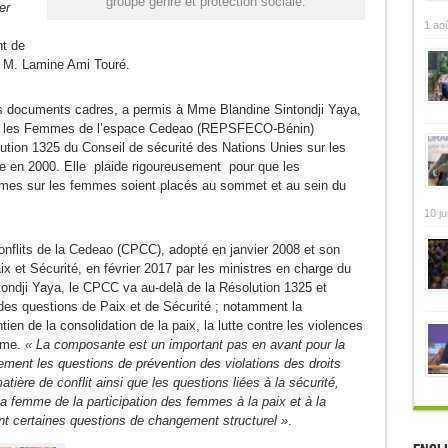
groupe genre et protection sociale.
ier
1 ao
s
nt de
e, M. Lamine Ami Touré.
ts documents cadres, a permis à Mme Blandine Sintondji Yaya,
our les Femmes de l’espace Cedeao (REPSFECO-Bénin)
solution 1325 du Conseil de sécurité des Nations Unies sur les
ée en 2000. Elle plaide rigoureusement pour que les
mes sur les femmes soient placés au sommet et au sein du
10 ju
nflits de la Cedeao (CPCC), adopté en janvier 2008 et son
 et Sécurité, en février 2017 par les ministres en charge du
ndji Yaya, le CPCC va au-delà de la Résolution 1325 et
es questions de Paix et de Sécurité ; notamment la
tien de la consolidation de la paix, la lutte contre les violences
mme.
« La composante est un important pas en avant pour la
ment les questions de prévention des violations des droits
tière de conflit ainsi que les questions liées à la sécurité,
a femme de la participation des femmes à la paix et à la
ant certaines questions de changement structurel »
.