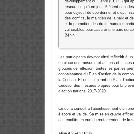
développement du Genre (CCDG) qui appo
réseau jusqu’à ce jour. Présent dans 
pour objectif de coordonner et d’optimis
des conflits, le maintien de la paix et de
et la promotion des droits humains par
vulnérables pour assurer une paix durab
Bénin.
Les participants devront ainsi réfléchir à 
en place des mesures et actions efficaces de
groupes de réflexion, toutes les parties pre
connaissance du Plan d’action de la compos
la Cedeao. Et en s’inspirant du Plan d’acti
Cedeao, des mesures propres pour la prévent
d’action national 2017-2020.
Ce qui a conduit à l’aboutissement d’un pro
élaboré et validé. Sa mise en œuvre efficace
des conflits en vue du renforcement de la sé
Aline ASSANKPON