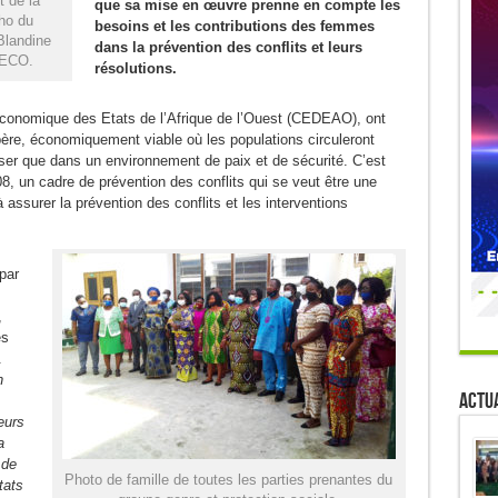
t de la
que sa mise en œuvre prenne en compte les
ho du
besoins et les contributions des femmes
Blandine
dans la prévention des conflits et leurs
FECO.
résolutions.
onomique des Etats de l’Afrique de l’Ouest (CEDEAO), ont
père, économiquement viable où les populations circuleront
iser que dans un environnement de paix et de sécurité. C’est
08, un cadre de prévention des conflits qui se veut être une
à assurer la prévention des conflits et les interventions
par
,
es
.
n
Actua
eurs
a
 de
Photo de famille de toutes les parties prenantes du
tats