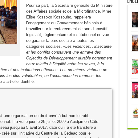
Engl
Pour sa part, la Secrétaire générale du Ministère
des Affaires sociale et de la Microfinance, Mme
Elise Kossoko Kossouho, rappellera
l’engagement du Gouvernement béninois à
travailler sur le renforcement de son dispositif
législatif, réglementaire et institutionnel en vue
de garantir la paix sociale à toutes les
catégories sociales.
«Les violences, l’insécurité
et les conflits constituent une entrave des
Objectifs de Développement durable notamment
ceux relatifs à l’égalité entre les sexes, à la
stice et des institutions efficaces.
Les premières victimes de
ions les plus vulnérables, en l’occurrence les femmes, les
ue »
a-t-elle identifié.
ne organisation du droit privé à but non lucratif,
nnel. Il a vu le jour le 28 juillet 2009 à Abidjan en Côte-
éseau jusqu’au 5 avril 2017, date où il a été transféré à
éé sur l’initiative du Centre de la Cedeao pour le