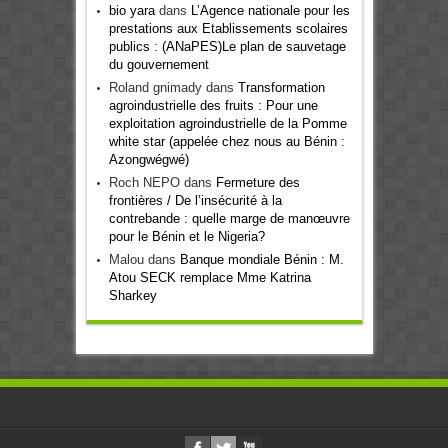
bio yara
dans
L’Agence nationale pour les
prestations aux Etablissements scolaires
publics : (ANaPES)Le plan de sauvetage
du gouvernement
Roland gnimady
dans
Transformation
agroindustrielle des fruits : Pour une
exploitation agroindustrielle de la Pomme
white star (appelée chez nous au Bénin :
Azongwégwé)
Roch NEPO
dans
Fermeture des
frontières / De l’insécurité à la
contrebande : quelle marge de manœuvre
pour le Bénin et le Nigeria?
Malou
dans
Banque mondiale Bénin : M.
Atou SECK remplace Mme Katrina
Sharkey