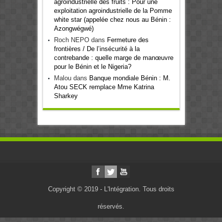
agroindustrielle des fruits : Pour une
exploitation agroindustrielle de la Pomme
white star (appelée chez nous au Bénin :
Azongwégwé)
Roch NEPO
dans
Fermeture des
frontières / De l’insécurité à la
contrebande : quelle marge de manœuvre
pour le Bénin et le Nigeria?
Malou
dans
Banque mondiale Bénin : M.
Atou SECK remplace Mme Katrina
Sharkey
Copyright © 2019 - L'Intégration. Tous droits
réservés.