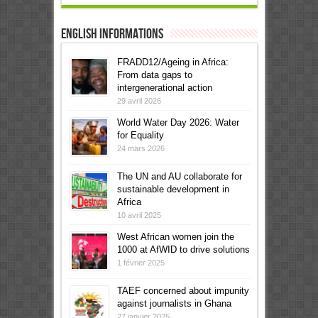
English informations
FRADD12/Ageing in Africa:
From data gaps to
intergenerational action
29 avril 2026
World Water Day 2026: Water
for Equality
24 mars 2026
The UN and AU collaborate for
sustainable development in
Africa
10 avril 2025
West African women join the
1000 at AfWID to drive solutions
1 février 2025
TAEF concerned about impunity
against journalists in Ghana
27 janvier 2025