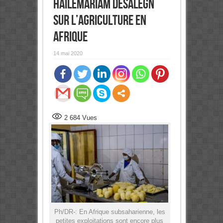
Hailemariam Desalegn
sur l’Agriculture en
Afrique
14 mai 2020
0
Partages
2 684
Vues
Ph/DR-: En Afrique subsaharienne, les
petites exploitations sont encore plus