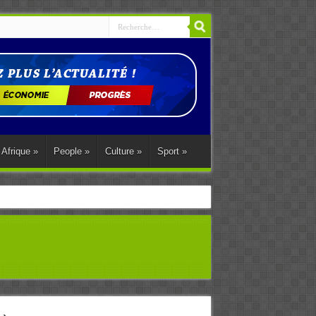
Afrique
»
People
»
Culture
»
Sport
»
ations