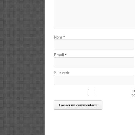
Nom
*
Email
*
Site web
En
p