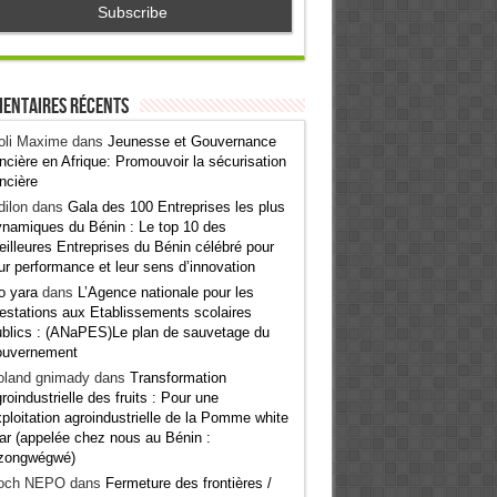
entaires récents
oli Maxime
dans
Jeunesse et Gouvernance
ncière en Afrique: Promouvoir la sécurisation
ncière
ilon
dans
Gala des 100 Entreprises les plus
namiques du Bénin : Le top 10 des
illeures Entreprises du Bénin célébré pour
ur performance et leur sens d’innovation
o yara
dans
L’Agence nationale pour les
estations aux Etablissements scolaires
blics : (ANaPES)Le plan de sauvetage du
ouvernement
oland gnimady
dans
Transformation
roindustrielle des fruits : Pour une
ploitation agroindustrielle de la Pomme white
ar (appelée chez nous au Bénin :
zongwégwé)
och NEPO
dans
Fermeture des frontières /