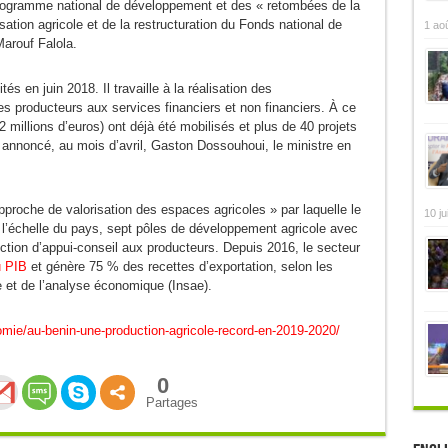
 programme national de développement et des « retombées de la
ation agricole et de la restructuration du Fonds national de
1 ao
Marouf Falola.
és en juin 2018. Il travaille à la réalisation des
es producteurs aux services financiers et non financiers. À ce
2 millions d’euros) ont déjà été mobilisés et plus de 40 projets
a annoncé, au mois d’avril, Gaston Dossouhoui, le ministre en
approche de valorisation des espaces agricoles » par laquelle le
10 ju
 l’échelle du pays, sept pôles de développement agricole avec
nction d’appui-conseil aux producteurs. Depuis 2016, le secteur
u PIB
et génère 75 % des recettes d’exportation, selon les
que et de l’analyse économique (Insae).
mie/au-benin-une-production-agricole-record-en-2019-2020/
0
Partages