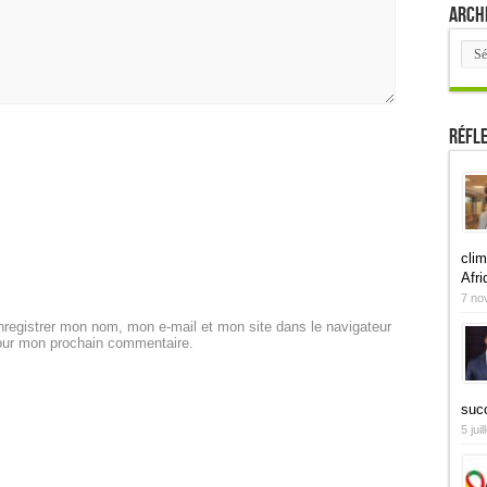
Arch
Arch
Réfl
clim
Afri
7 no
registrer mon nom, mon e-mail et mon site dans le navigateur
our mon prochain commentaire.
suc
5 jui