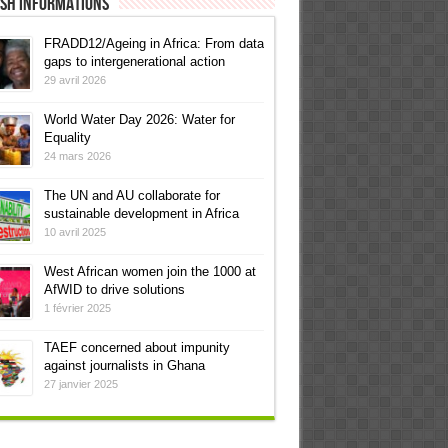
ish informations
FRADD12/Ageing in Africa: From data
gaps to intergenerational action
29 avril 2026
World Water Day 2026: Water for
Equality
24 mars 2026
The UN and AU collaborate for
sustainable development in Africa
10 avril 2025
West African women join the 1000 at
AfWID to drive solutions
1 février 2025
TAEF concerned about impunity
against journalists in Ghana
27 janvier 2025