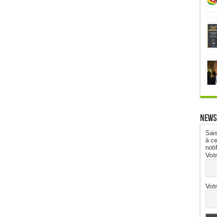
News
Sais
à ce
noti
Vot
Vot