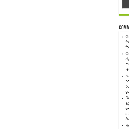
Comm
G
fo
fo
Od
dy
me
le
bi
pr
pu
g
R
ag
ex
st
A
R