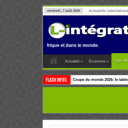
Actualités internation
vendredi , 7 août 2026
Benin, en Afrique et dans le monde.
Agricult
Actualité
»
Economie
»
Flash Infos:
Coupe du monde 2026: le tablea
Esclavage: à Accra, l’Afrique e