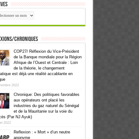
ives
ives
exions/Chroniques
COP27/ Réflexion du Vice-Président
de la Banque mondiale pour la Région
Afrique de l’Ouest et Centrale : Loin
de la théorie, le changement
atique est déjà une réalité accablante en
que
vembre 2022
Chronique: Des politiques favorables
aux opérateurs ont placé les
industries du gaz naturel du Sénégal
et de la Mauritanie sur la voie du
cès (Par NJ Ayuk)
llet 2022
Reflexion : « Mort » d’un neutre
anonyme