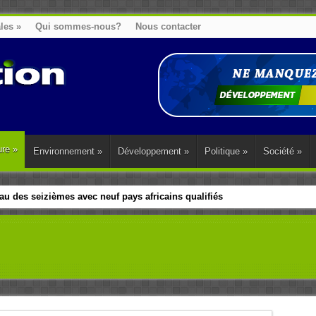
ales
»
Qui sommes-nous?
Nous contacter
ure
»
Environnement
»
Développement
»
Politique
»
Société
»
u des seizièmes avec neuf pays africains qualifiés
t sa diaspora tentent de parler d’une seule voix sur la question des répar