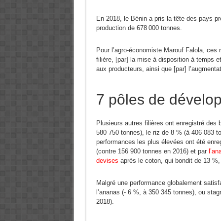
En 2018, le Bénin a pris la tête des pays pr
production de 678 000 tonnes.
Pour l’agro-économiste Marouf Falola, ces ré
filière, [par] la mise à disposition à temps 
aux producteurs, ainsi que [par] l’augmenta
7 pôles de dévelo
Plusieurs autres filières ont enregistré des
580 750 tonnes), le riz de 8 % (à 406 083 t
performances les plus élevées ont été enreg
(contre 156 900 tonnes en 2016) et par
l’an
devises
après le coton, qui bondit de 13 %,
Malgré une performance globalement satisfai
l’ananas (- 6 %, à 350 345 tonnes), ou stag
2018).