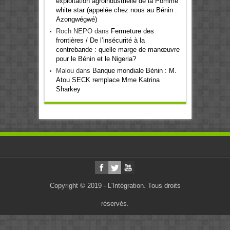
exploitation agroindustrielle de la Pomme
white star (appelée chez nous au Bénin :
Azongwégwé)
Roch NEPO
dans
Fermeture des
frontières / De l’insécurité à la
contrebande : quelle marge de manœuvre
pour le Bénin et le Nigeria?
Malou
dans
Banque mondiale Bénin : M.
Atou SECK remplace Mme Katrina
Sharkey
Copyright © 2019 - L'Intégration. Tous droits
réservés.