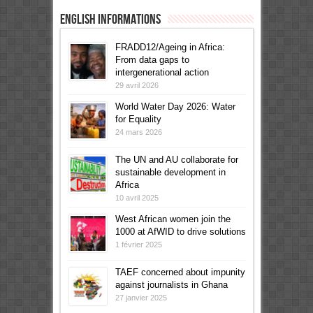
English informations
FRADD12/Ageing in Africa:
From data gaps to
intergenerational action
29 avril 2026
World Water Day 2026: Water
for Equality
24 mars 2026
The UN and AU collaborate for
sustainable development in
Africa
10 avril 2025
West African women join the
1000 at AfWID to drive solutions
1 février 2025
TAEF concerned about impunity
against journalists in Ghana
27 janvier 2025