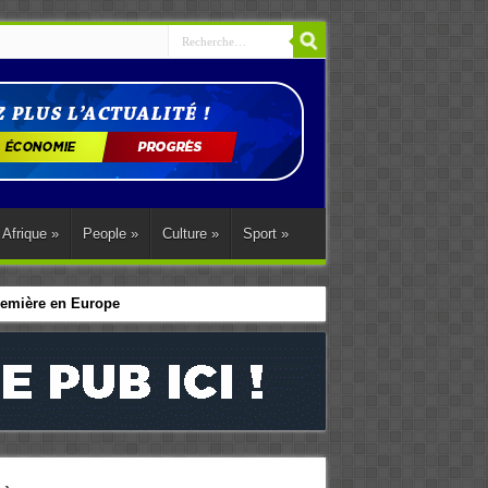
Afrique
»
People
»
Culture
»
Sport
»
première en Europe