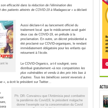
son efficacité dans la réduction de l’élimination des
t des patients atteints de COVID-19 à Madagascar »
a déclaré
Aussi déclare-t-il au lancement officiel du
traitement local que le médicament avait guéri
deux cas de COVID-19, en prélude à la
proclamation. En outre, un décret présidentiel a
été proclamé sur COVID-organiques, le rendant
immédiatement obligatoire pour les enfants qui
retournent à l’école.
ant le
Le COVID-Organics, a-t-il souligné, sera
distribué gratuitement
«à nos compatriotes les
plus vulnérables et vendu à des prix très bas à
d’autres. Tous les bénéfices seront reversés à
ue »
, a écrit le président sur Twitter…
Actua
a
Ph: DR- Convaincu que l’Artémisia peut combattre
eux
la pandémie du Covid19, le président malgache
ques,
donne l’exemple sur la consommation du Covid
ssera