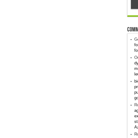
Comm
G
fo
fo
Od
dy
me
le
bi
pr
pu
g
R
ag
ex
st
A
R