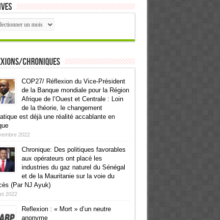
ives
ives
exions/Chroniques
COP27/ Réflexion du Vice-Président
de la Banque mondiale pour la Région
Afrique de l’Ouest et Centrale : Loin
de la théorie, le changement
atique est déjà une réalité accablante en
que
vembre 2022
Chronique: Des politiques favorables
aux opérateurs ont placé les
industries du gaz naturel du Sénégal
et de la Mauritanie sur la voie du
cès (Par NJ Ayuk)
llet 2022
Reflexion : « Mort » d’un neutre
anonyme