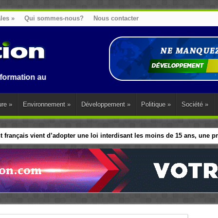
ales
»
Qui sommes-nous?
Nous contacter
au Benin, en Afrique et dans le monde.
ure
»
Environnement
»
Développement
»
Politique
»
Société
»
 français vient d’adopter une loi interdisant les moins de 15 ans, une 
athe Aline Assankpon Houngbedji, une icône de la plume africaine