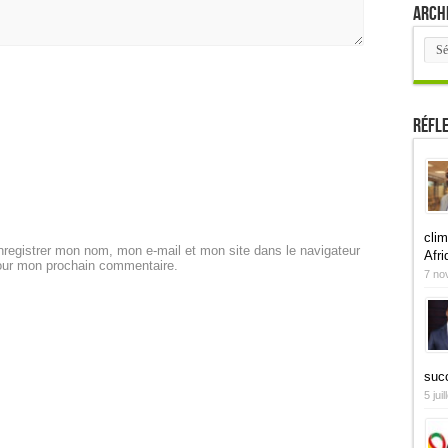
Arch
Arch
Réfl
clim
registrer mon nom, mon e-mail et mon site dans le navigateur
Afri
our mon prochain commentaire.
7 no
suc
5 jui