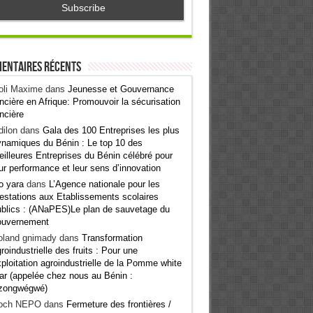
entaires récents
oli Maxime
dans
Jeunesse et Gouvernance
ncière en Afrique: Promouvoir la sécurisation
ncière
ilon
dans
Gala des 100 Entreprises les plus
namiques du Bénin : Le top 10 des
illeures Entreprises du Bénin célébré pour
ur performance et leur sens d’innovation
o yara
dans
L’Agence nationale pour les
estations aux Etablissements scolaires
blics : (ANaPES)Le plan de sauvetage du
ouvernement
oland gnimady
dans
Transformation
roindustrielle des fruits : Pour une
ploitation agroindustrielle de la Pomme white
ar (appelée chez nous au Bénin :
zongwégwé)
och NEPO
dans
Fermeture des frontières /