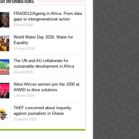
ish informations
FRADD12/Ageing in Africa: From data
gaps to intergenerational action
29 avril 2026
World Water Day 2026: Water for
Equality
24 mars 2026
The UN and AU collaborate for
sustainable development in Africa
10 avril 2025
West African women join the 1000 at
AfWID to drive solutions
1 février 2025
TAEF concerned about impunity
against journalists in Ghana
27 janvier 2025