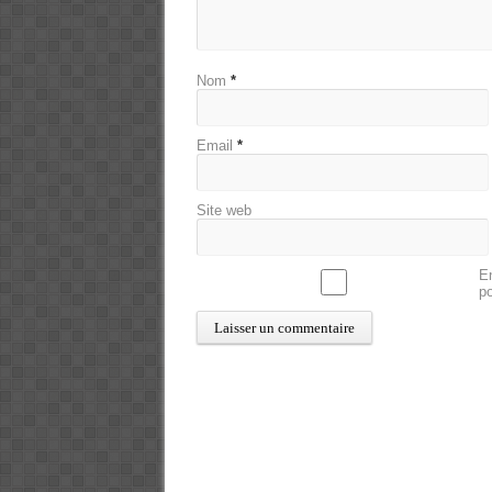
Nom
*
Email
*
Site web
En
p