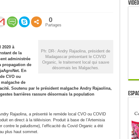
Video
0
Partages
l 2020 à
Ph: DR-: Andry Rajaolina, président de
stant de la
Madagascar présentant le COVID
ment administrée
Organic, le traitement local qui sauve
a propagation de
désormais les Malgaches.
ijaAgroNet. En
m de CVO ou
t malgache de
acité. Soutenu par le président malgache Andry Rajaolina,
ESPAC
 gestes barrières rassure désormais la population
 Andry Rajaolina, a présenté le remède local CVO ou COVID
uit en direct à la télévision. Produit à base de l’Artemisia
er contre le paludisme), l’efficacité du Covid Organic a été
 au plus haut sommet.