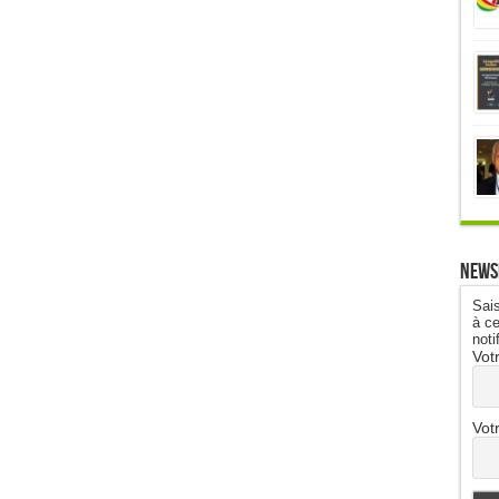
News
Sais
à ce
noti
Vot
Vot