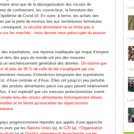
entaire ainsi que de la désorganisation des circuits de
7 ao
res de confinement, les couvre-feux, la fermeture des
 l’épidémie de Covid-19. En outre, à terme, les achats des
és par la perte de revenus liée aux nombreuses fermetures
r conséquent,
la sécurité alimentaire ne se limite pas à
u sur les marchés : nous devons nous préoccuper du pouvoir
7 ao
on des exportations, une réponse inadéquate qui risque d’empirer
, un tiers des pays du monde ont pris des mesures
t à un renchérissement généralisé des denrées.
On estime que
z et près de 30 % de celle du blé s’expliquent par ces
7 ao
remières mesures d’interdiction temporaire des exportations
t, d’Asie centrale et d’Asie. Elles ont jusqu’ici peu perturbé
x des produits alimentaires parce ces pays pèsent relativement
ois, il est impératif que ces mesures protectionnistes soient
ompte tenu des stocks alimentaires historiquement élevés,
1 ao
utiles et ne feront qu’exacerber les répercussions
onavirus
.
es pays progressivement répondre aux appels d’une approche
rs jours par les
Nations Unies
(a), le
G20
(a),
l’Organisation
riculture
(a) et
l’Institut international de recherche sur les