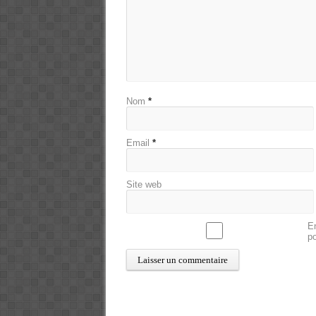
Nom
*
Email
*
Site web
En
p