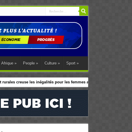
Afrique
»
People
»
Culture
»
Sport
»
 rurales creuse les inégalités pour les femmes africaines
le programme d’action régional d’Abuja.