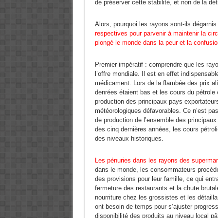
de préserver cette stabilité, et non de la dét
Alors, pourquoi les rayons sont-ils dégarnis
respectives pour parvenir à maintenir la cir
plongé le monde dans la peur et la confusi
Premier impératif : comprendre que les rayon
l’offre mondiale. Il est en effet indispensab
médicament. Lors de la flambée des prix a
denrées étaient bas et les cours du pétrole
production des principaux pays exportateurs
météorologiques défavorables. Ce n’est pas
de production de l’ensemble des principaux 
des cinq dernières années, les cours pétrol
des niveaux historiques.
Les pénuries dans les rayons des supermarc
dans le monde, les consommateurs procèdent 
des provisions pour leur famille, ce qui ent
fermeture des restaurants et la chute bruta
nourriture chez les grossistes et les détai
ont besoin de temps pour s’ajuster progre
disponibilité des produits au niveau local 