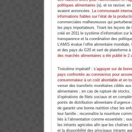
politiques alimentaires
(a), et se raviser, en
avaient annoncées.
La communauté internati
informations fiables sur l’état de la produc
commerciales malheureuses qui perturberaient
les pays importateurs. Tirant les leçons de 
créé en 2011 le système d’information sur l
transparence et la coordination des politiq
L’AMIS évalue l’offre alimentaire mondiale,
et des pays du G20 et sert de plateforme à 
des marchés alimentaires a été publié le 2 a
Troisième impératif :
s’appuyer sur de bonn
pays confrontés au coronavirus pour assurer
consommateur à un coût abordable et en to
verser des transferts monétaires ciblés au
alimentaires ; en cas de rupture de stocks,
d’opérations de filets sociaux et en complé
points de distribution alimentaire d’urgence 
de garantir une bonne nutrition chez les en
leur famille ; reconnaître la nourriture com
liés à l’alimentation comme essentiels ; ouv
les intrants agricoles afin que les chaînes l
et la disponibilité des principaux intrants