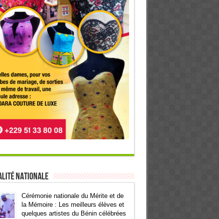
lité Nationale
Cérémonie nationale du Mérite et de
la Mémoire : Les meilleurs élèves et
quelques artistes du Bénin célébrées