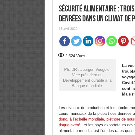
Sécurité alimentaire : Troi
denrées dans un climat de 
13 avril 2020
2 624
Vues
La vue
Ph: DR-: Juergen Voegele,
troubla
Vice-président du
voyage
Développement durable à la
Covid-1
Banque mondiale.
sont li
Mais ri
Les niveaux de production et les stocks mon
cours mondiaux de la plupart des denrées a
donc, à l’échelle mondiale, pléthore de nourr
risque avéré
, et les pays exportateurs de
alimentaire mondial est l’un des rares qui so