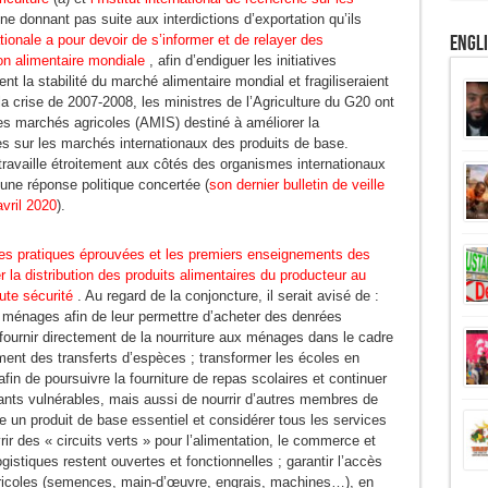
 ne donnant pas suite aux interdictions d’exportation qu’ils
Engl
onale a pour devoir de s’informer et de relayer des
tion alimentaire mondiale
, afin d’endiguer les initiatives
 la stabilité du marché alimentaire mondial et fragiliseraient
la crise de 2007-2008, les ministres de l’Agriculture du G20 ont
es marchés agricoles (AMIS) destiné à améliorer la
ues sur les marchés internationaux des produits de base.
 travaille étroitement aux côtés des organismes internationaux
une réponse politique concertée (
son dernier bulletin de veille
vril 2020
).
es pratiques éprouvées et les premiers enseignements des
 la distribution des produits alimentaires du producteur au
ute sécurité
. Au regard de la conjoncture, il serait avisé de :
x ménages afin de leur permettre d’acheter des denrées
 fournir directement de la nourriture aux ménages dans le cadre
ment des transferts d’espèces ; transformer les écoles en
afin de poursuivre la fourniture de repas scolaires et continuer
fants vulnérables, mais aussi de nourrir d’autres membres de
me un produit de base essentiel et considérer tous les services
rir des « circuits verts » pour l’alimentation, le commerce et
ogistiques restent ouvertes et fonctionnelles ; garantir l’accès
 agricoles (semences, main-d’œuvre, engrais, machines…), en