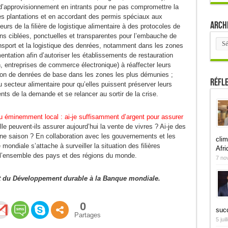
d’approvisionnement en intrants pour ne pas compromettre la
es plantations et en accordant des permis spéciaux aux
Arch
teurs de la filière de logistique alimentaire à des protocoles de
ions ciblées, ponctuelles et transparentes pour l’embauche de
Arch
transport et la logistique des denrées, notamment dans les zones
ementation afin d’autoriser les établissements de restauration
n, entreprises de commerce électronique) à réaffecter leurs
ison de denrées de base dans les zones les plus démunies ;
Réfl
 secteur alimentaire pour qu’elles puissent préserver leurs
ents de la demande et se relancer au sortir de la crise.
eu éminemment local : ai-je suffisamment d’argent pour assurer
le peuvent-ils assurer aujourd’hui la vente de vivres ? Ai-je des
ine saison ? En collaboration avec les gouvernements et les
clim
ondiale s’attache à surveiller la situation des filières
Afri
s l’ensemble des pays et des régions du monde.
7 no
nt du Développement durable à la Banque mondiale.
0
suc
Partages
5 jui