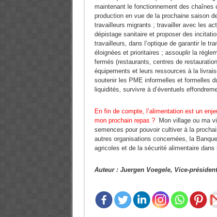
maintenant le fonctionnement des chaînes 
production en vue de la prochaine saison d
travailleurs migrants ; travailler avec les ac
dépistage sanitaire et proposer des incitat
travailleurs, dans l’optique de garantir le 
éloignées et prioritaires ; assouplir la régl
fermés (restaurants, centres de restauratio
équipements et leurs ressources à la livra
soutenir les PME informelles et formelles du
liquidités, survivre à d’éventuels effondrem
En fin de compte, l’alimentation est un enj
mon prochain repas ?
Mon village ou ma vil
semences pour pouvoir cultiver à la procha
autres organisations concernées, la Banque m
agricoles et de la sécurité alimentaire dan
Auteur : Juergen Voegele, Vice-préside