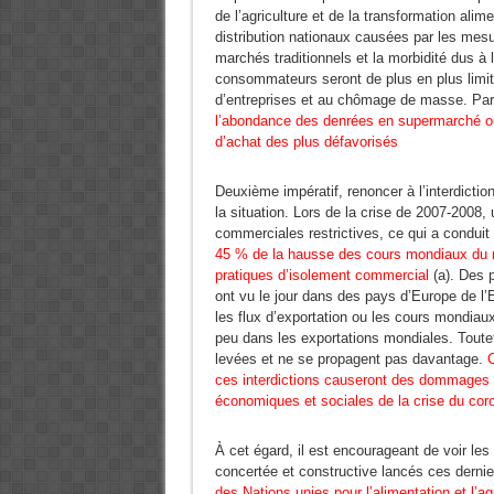
de l’agriculture et de la transformation alim
distribution nationaux causées par les mesu
marchés traditionnels et la morbidité dus à
consommateurs seront de plus en plus limit
d’entreprises et au chômage de masse. Pa
l’abondance des denrées en supermarché o
d’achat des plus défavorisés
Deuxième impératif, renoncer à l’interdicti
la situation. Lors de la crise de 2007-2008
commerciales restrictives, ce qui a condui
45 % de la hausse des cours mondiaux du ri
pratiques d’isolement commercial
(a). Des p
ont vu le jour dans des pays d’Europe de l’Es
les flux d’exportation ou les cours mondiau
peu dans les exportations mondiales. Toutef
levées et ne se propagent pas davantage.
C
ces interdictions causeront des dommages in
économiques et sociales de la crise du cor
À cet égard, il est encourageant de voir l
concertée et constructive lancés ces dernie
des Nations unies pour l’alimentation et l’ag