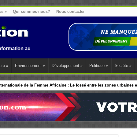
es
»
Qui sommes-nous?
Nous contacter
au Benin, en Afrique et dans le monde.
ure
»
Environnement
»
Développement
»
Politique
»
Société
»
ernationale de la Femme Africaine : Le fossé entre les zones urbaines et
ip politique des Femmes : Les dirigeants d’Afrique de l’Ouest adopte 