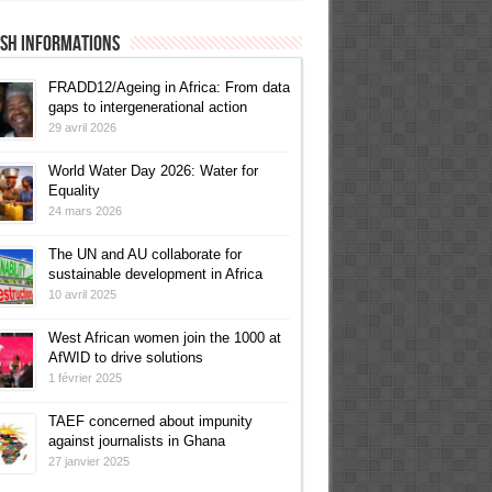
ish informations
FRADD12/Ageing in Africa: From data
gaps to intergenerational action
29 avril 2026
World Water Day 2026: Water for
Equality
24 mars 2026
The UN and AU collaborate for
sustainable development in Africa
10 avril 2025
West African women join the 1000 at
AfWID to drive solutions
1 février 2025
TAEF concerned about impunity
against journalists in Ghana
27 janvier 2025