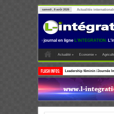
Actualités international
samedi , 8 août 2026
enue sur le journal en ligne
L'INTEGRATION.
L'information 
Actualité
»
Economie
»
Agricult
Flash Infos:
Leadership féminin /Journée Int
CEDEAO / Accélérer le leadersh