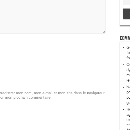
Comm
G
fo
fo
Od
dy
me
le
bi
pr
registrer mon nom, mon e-mail et mon site dans le navigateur
pu
our mon prochain commentaire.
g
R
ag
ex
st