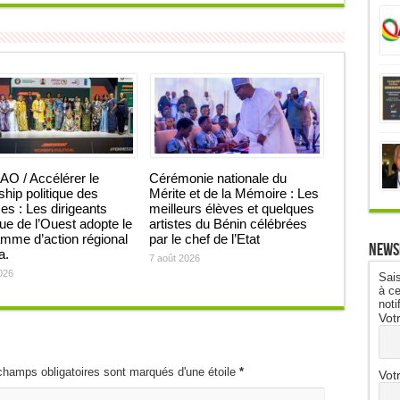
O / Accélérer le
Cérémonie nationale du
ship politique des
Mérite et de la Mémoire : Les
 : Les dirigeants
meilleurs élèves et quelques
que de l’Ouest adopte le
artistes du Bénin célébrées
mme d’action régional
par le chef de l’Etat
News
ja.
7 août 2026
026
Sais
à ce
noti
Vot
champs obligatoires sont marqués d'une étoile
*
Vot