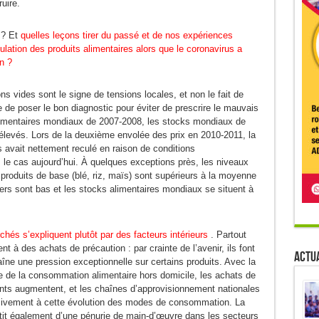
ruire.
 ? Et
quelles leçons tirer du passé et de nos expériences
culation des produits alimentaires alors que le coronavirus a
on ?
s vides sont le signe de tensions locales, et non le fait de
le de poser le bon diagnostic pour éviter de prescrire le mauvais
limentaires mondiaux de 2007-2008, les stocks mondiaux de
 élevés. Lors de la deuxième envolée des prix en 2010-2011, la
 avait nettement reculé en raison de conditions
 le cas aujourd’hui. À quelques exceptions près, les niveaux
produits de base (blé, riz, maïs) sont supérieurs à la moyenne
iers sont bas et les stocks alimentaires mondiaux se situent à
hés s’expliquent plutôt par des facteurs intérieurs
. Partout
à des achats de précaution : par crainte de l’avenir, ils font
Actua
raîne une pression exceptionnelle sur certains produits. Avec la
le de la consommation alimentaire hors domicile, les achats de
llants augmentent, et les chaînes d’approvisionnement nationales
ssivement à cette évolution des modes de consommation. La
pâtit également d’une pénurie de main-d’œuvre dans les secteurs