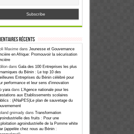
entaires récents
oli Maxime
dans
Jeunesse et Gouvernance
ncière en Afrique: Promouvoir la sécurisation
ncière
ilon
dans
Gala des 100 Entreprises les plus
namiques du Bénin : Le top 10 des
illeures Entreprises du Bénin célébré pour
ur performance et leur sens d’innovation
o yara
dans
L’Agence nationale pour les
estations aux Etablissements scolaires
blics : (ANaPES)Le plan de sauvetage du
ouvernement
oland gnimady
dans
Transformation
roindustrielle des fruits : Pour une
ploitation agroindustrielle de la Pomme white
ar (appelée chez nous au Bénin :