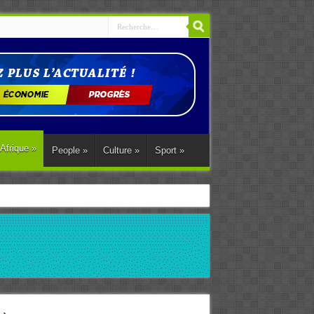
Afrique
»
People
»
Culture
»
Sport
»
ations