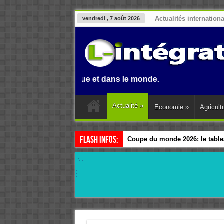
Actualités internation
vendredi , 7 août 2026
, en Afrique et dans le monde.
Actualité
»
Economie
»
Agricult
Flash Infos:
Coupe du monde 2026: le tablea
Esclavage: à Accra, l’Afrique e