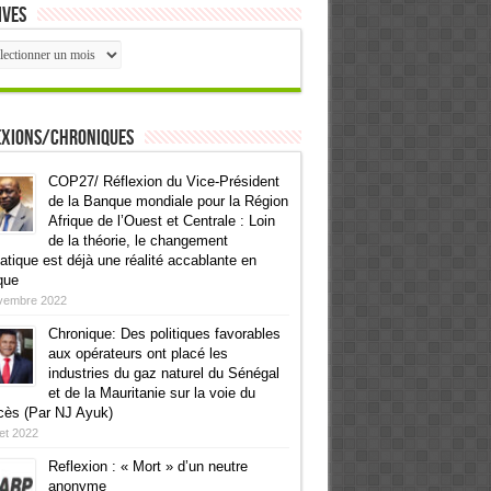
ives
ives
exions/Chroniques
COP27/ Réflexion du Vice-Président
de la Banque mondiale pour la Région
Afrique de l’Ouest et Centrale : Loin
de la théorie, le changement
atique est déjà une réalité accablante en
que
vembre 2022
Chronique: Des politiques favorables
aux opérateurs ont placé les
industries du gaz naturel du Sénégal
et de la Mauritanie sur la voie du
cès (Par NJ Ayuk)
llet 2022
Reflexion : « Mort » d’un neutre
anonyme