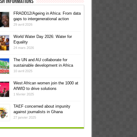
ish informations
FRADD12/Ageing in Africa: From data
gaps to intergenerational action
29 avril 2026
World Water Day 2026: Water for
Equality
24 mars 2026
The UN and AU collaborate for
sustainable development in Africa
10 avril 2025
West African women join the 1000 at
AfWID to drive solutions
1 février 2025
TAEF concerned about impunity
against journalists in Ghana
27 janvier 2025