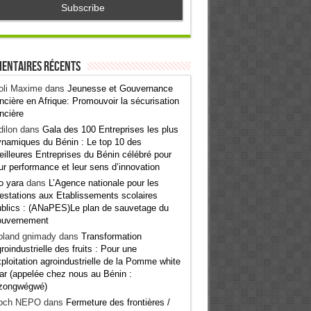
entaires récents
oli Maxime
dans
Jeunesse et Gouvernance
ncière en Afrique: Promouvoir la sécurisation
ncière
ilon
dans
Gala des 100 Entreprises les plus
namiques du Bénin : Le top 10 des
illeures Entreprises du Bénin célébré pour
ur performance et leur sens d’innovation
o yara
dans
L’Agence nationale pour les
estations aux Etablissements scolaires
blics : (ANaPES)Le plan de sauvetage du
ouvernement
oland gnimady
dans
Transformation
roindustrielle des fruits : Pour une
ploitation agroindustrielle de la Pomme white
ar (appelée chez nous au Bénin :
zongwégwé)
och NEPO
dans
Fermeture des frontières /