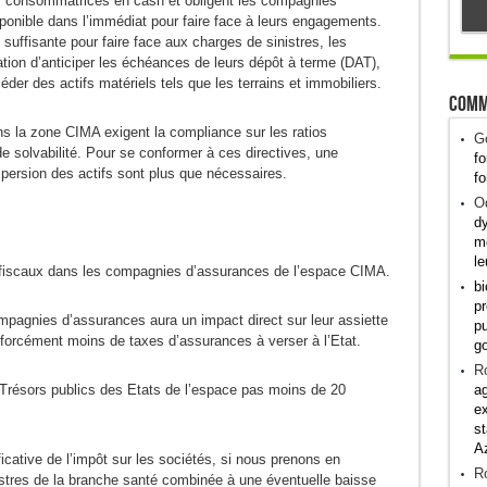
s consommatrices en cash et obligent les compagnies
sponible dans l’immédiat pour faire face à leurs engagements.
 suffisante pour faire face aux charges de sinistres, les
tion d’anticiper les échéances de leurs dépôt à terme (DAT),
éder des actifs matériels tels que les terrains et immobiliers.
Comm
ns la zone CIMA exigent la compliance sur les ratios
G
de solvabilité. Pour se conformer à ces directives, une
fo
spersion des actifs sont plus que nécessaires.
fo
Od
dy
me
le
fiscaux dans les compagnies d’assurances de l’espace CIMA.
bi
pr
pagnies d’assurances aura un impact direct sur leur assiette
pu
 forcément moins de taxes d’assurances à verser à l’Etat.
g
R
ag
résors publics des Etats de l’espace pas moins de 20
ex
st
A
ficative de l’impôt sur les sociétés, si nous prenons en
R
stres de la branche santé combinée à une éventuelle baisse