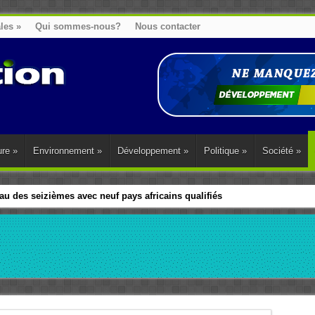
ales
»
Qui sommes-nous?
Nous contacter
ure
»
Environnement
»
Développement
»
Politique
»
Société
»
u des seizièmes avec neuf pays africains qualifiés
t sa diaspora tentent de parler d’une seule voix sur la question des répar