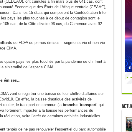
est (CEDEAO), ont cumulés à fin mars plus de 641 cas, dont
munauté Economique des États de l’Afrique centrale (CEAAC),
eroun. Dans les 15 états qui composent la Confédération Inter
les pays les plus touchés à ce début de contagion sont le
r 105 cas, de la Côte d’ivoire 96 cas, du Cameroun avec 92
illiards de FCFA de primes émises – segments vie et non-vie
pace CIMA.
ces quatre pays les plus touchés par la pandémie se chiffrent à
la sinistralité de l’espace CIMA.
mes émises…
A vont enregistrer une baisse de leur chiffre d’affaires sur
ovid19. En effet, la baisse drastique des activités de
rt routier, le transport en commun (la
branche ‘transport’
qui
Actua
, va fortement impacter à la baisse les performances du
 réduction, voire l’arrêt de certaines activités industrielles.
ient tentés de ne pas renouveler l’essentiel du parc automobile