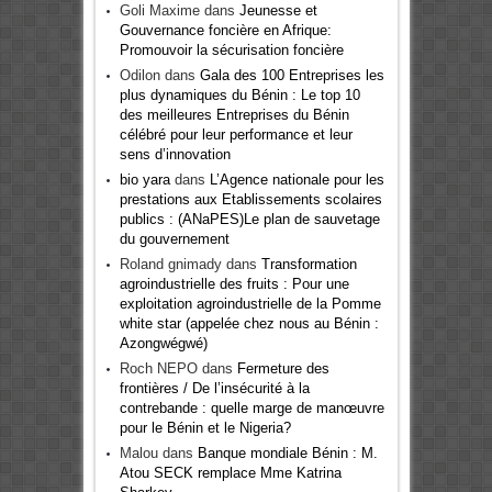
Goli Maxime
dans
Jeunesse et
Gouvernance foncière en Afrique:
Promouvoir la sécurisation foncière
Odilon
dans
Gala des 100 Entreprises les
plus dynamiques du Bénin : Le top 10
des meilleures Entreprises du Bénin
célébré pour leur performance et leur
sens d’innovation
bio yara
dans
L’Agence nationale pour les
prestations aux Etablissements scolaires
publics : (ANaPES)Le plan de sauvetage
du gouvernement
Roland gnimady
dans
Transformation
agroindustrielle des fruits : Pour une
exploitation agroindustrielle de la Pomme
white star (appelée chez nous au Bénin :
Azongwégwé)
Roch NEPO
dans
Fermeture des
frontières / De l’insécurité à la
contrebande : quelle marge de manœuvre
pour le Bénin et le Nigeria?
Malou
dans
Banque mondiale Bénin : M.
Atou SECK remplace Mme Katrina