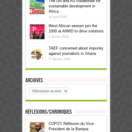
The UN and AU collaborate for
sustainable development in
Africa
10 avril 2025
West African women join the
1000 at AfWID to drive solutions
1 février 2025
TAEF concerned about impunity
against journalists in Ghana
27 janvier 2025
Archives
Archives
Réflexions/Chroniques
COP27/ Réflexion du Vice-
Président de la Banque