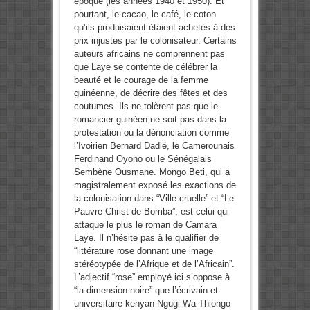
époque (les années 1940 et 1950). Et
pourtant, le cacao, le café, le coton
qu’ils produisaient étaient achetés à des
prix injustes par le colonisateur. Certains
auteurs africains ne comprennent pas
que Laye se contente de célébrer la
beauté et le courage de la femme
guinéenne, de décrire des fêtes et des
coutumes. Ils ne tolèrent pas que le
romancier guinéen ne soit pas dans la
protestation ou la dénonciation comme
l’Ivoirien Bernard Dadié, le Camerounais
Ferdinand Oyono ou le Sénégalais
Sembène Ousmane. Mongo Beti, qui a
magistralement exposé les exactions de
la colonisation dans “Ville cruelle” et “Le
Pauvre Christ de Bomba”, est celui qui
attaque le plus le roman de Camara
Laye. Il n’hésite pas à le qualifier de
“littérature rose donnant une image
stéréotypée de l’Afrique et de l’Africain”.
L’adjectif “rose” employé ici s’oppose à
“la dimension noire” que l’écrivain et
universitaire kenyan Ngugi Wa Thiongo