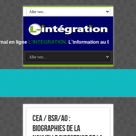
'INTEGRATION.
L'information au Benin, en Afrique et dans 
CEA / BSR/AO :
Biographies de la