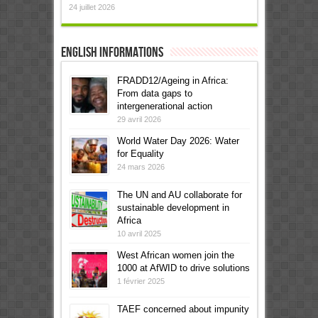
24 juillet 2026
English informations
FRADD12/Ageing in Africa:
From data gaps to
intergenerational action
29 avril 2026
World Water Day 2026: Water
for Equality
24 mars 2026
The UN and AU collaborate for
sustainable development in
Africa
10 avril 2025
West African women join the
1000 at AfWID to drive solutions
1 février 2025
TAEF concerned about impunity