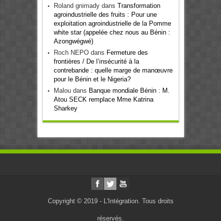
Roland gnimady
dans
Transformation
agroindustrielle des fruits : Pour une
exploitation agroindustrielle de la Pomme
white star (appelée chez nous au Bénin :
Azongwégwé)
Roch NEPO
dans
Fermeture des
frontières / De l’insécurité à la
contrebande : quelle marge de manœuvre
pour le Bénin et le Nigeria?
Malou
dans
Banque mondiale Bénin : M.
Atou SECK remplace Mme Katrina
Sharkey
Copyright © 2019 - L'Intégration. Tous droits
réservés.