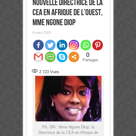
nouvelle Directrice de la
CEA en Afrique de l’Ouest,
Mme Ngone Diop
6 mars 2020
0
Partages
2 723
Vues
Ph: DR-: Mme Ngone Diop, la
Directrice de la CEA en Afrique de