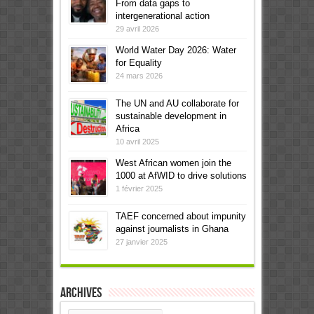
From data gaps to
intergenerational action
29 avril 2026
World Water Day 2026: Water
for Equality
24 mars 2026
The UN and AU collaborate for
sustainable development in
Africa
10 avril 2025
West African women join the
1000 at AfWID to drive solutions
1 février 2025
TAEF concerned about impunity
against journalists in Ghana
27 janvier 2025
Archives
Archives