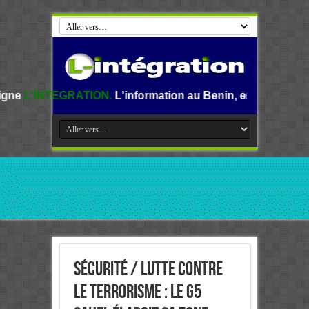
ATION.
L'information au Benin, en Afrique et dans le monde
Sécurité / Lutte contre
le terrorisme : le G5