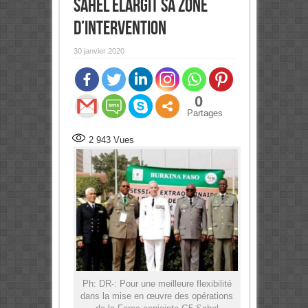
Sahel élargit sa zone
d’intervention
30 janvier 2020
0
Partages
2 943
Vues
Ph: DR-: Pour une meilleure flexibilité
dans la mise en œuvre des opérations