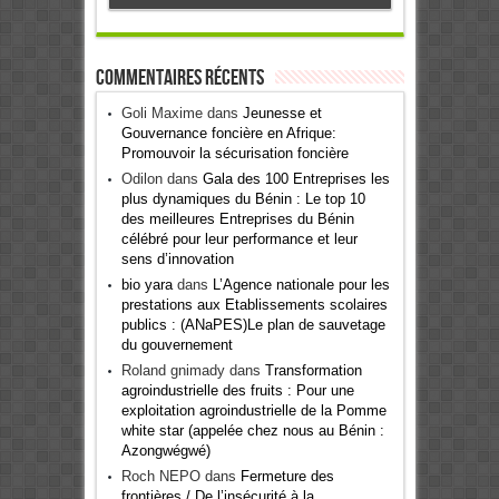
Commentaires récents
Goli Maxime
dans
Jeunesse et
Gouvernance foncière en Afrique:
Promouvoir la sécurisation foncière
Odilon
dans
Gala des 100 Entreprises les
plus dynamiques du Bénin : Le top 10
des meilleures Entreprises du Bénin
célébré pour leur performance et leur
sens d’innovation
bio yara
dans
L’Agence nationale pour les
prestations aux Etablissements scolaires
publics : (ANaPES)Le plan de sauvetage
du gouvernement
Roland gnimady
dans
Transformation
agroindustrielle des fruits : Pour une
exploitation agroindustrielle de la Pomme
white star (appelée chez nous au Bénin :
Azongwégwé)
Roch NEPO
dans
Fermeture des
frontières / De l’insécurité à la