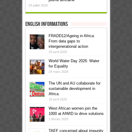
24 juillet 2026
English informations
FRADD12/Ageing in Africa:
From data gaps to
intergenerational action
29 avril 2026
World Water Day 2026: Water
for Equality
24 mars 2026
The UN and AU collaborate for
sustainable development in
Africa
10 avril 2025
West African women join the
1000 at AfWID to drive solutions
1 février 2025
TAEF concerned about impunity