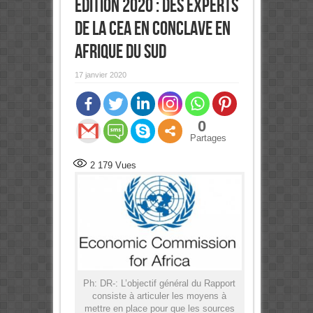
Edition 2020 : Des experts
de la CEA en conclave en
Afrique du Sud
17 janvier 2020
0
Partages
2 179
Vues
Ph: DR-: L’objectif général du Rapport
consiste à articuler les moyens à
mettre en place pour que les sources