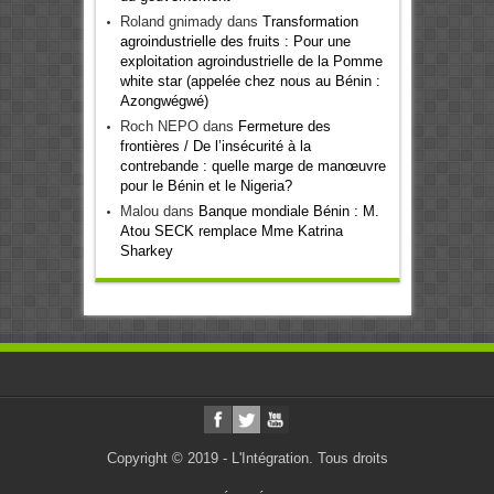
Roland gnimady
dans
Transformation
agroindustrielle des fruits : Pour une
exploitation agroindustrielle de la Pomme
white star (appelée chez nous au Bénin :
Azongwégwé)
Roch NEPO
dans
Fermeture des
frontières / De l’insécurité à la
contrebande : quelle marge de manœuvre
pour le Bénin et le Nigeria?
Malou
dans
Banque mondiale Bénin : M.
Atou SECK remplace Mme Katrina
Sharkey
Copyright © 2019 - L'Intégration. Tous droits