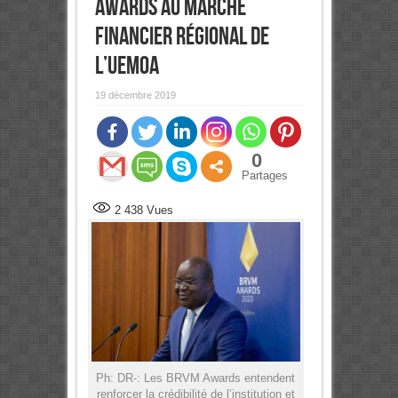
Awards au marché
financier régional de
l’Uemoa
19 décembre 2019
0
Partages
2 438
Vues
Ph: DR-: Les BRVM Awards entendent
renforcer la crédibilité de l’institution et