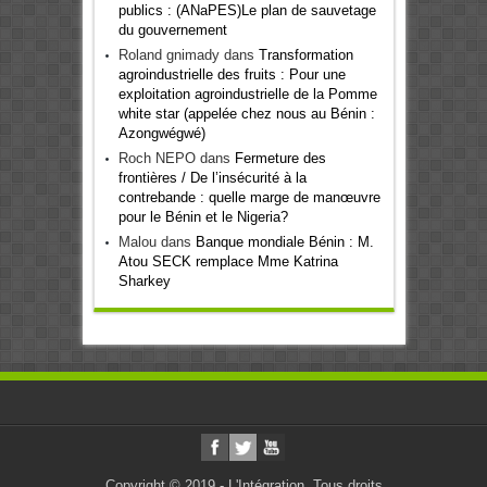
publics : (ANaPES)Le plan de sauvetage
du gouvernement
Roland gnimady
dans
Transformation
agroindustrielle des fruits : Pour une
exploitation agroindustrielle de la Pomme
white star (appelée chez nous au Bénin :
Azongwégwé)
Roch NEPO
dans
Fermeture des
frontières / De l’insécurité à la
contrebande : quelle marge de manœuvre
pour le Bénin et le Nigeria?
Malou
dans
Banque mondiale Bénin : M.
Atou SECK remplace Mme Katrina
Sharkey
Copyright © 2019 - L'Intégration. Tous droits