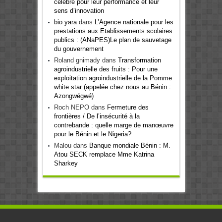
célébré pour leur performance et leur
sens d’innovation
bio yara
dans
L’Agence nationale pour les
prestations aux Etablissements scolaires
publics : (ANaPES)Le plan de sauvetage
du gouvernement
Roland gnimady
dans
Transformation
agroindustrielle des fruits : Pour une
exploitation agroindustrielle de la Pomme
white star (appelée chez nous au Bénin :
Azongwégwé)
Roch NEPO
dans
Fermeture des
frontières / De l’insécurité à la
contrebande : quelle marge de manœuvre
pour le Bénin et le Nigeria?
Malou
dans
Banque mondiale Bénin : M.
Atou SECK remplace Mme Katrina
Sharkey