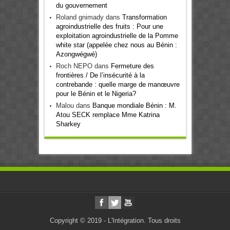
du gouvernement
Roland gnimady
dans
Transformation
agroindustrielle des fruits : Pour une
exploitation agroindustrielle de la Pomme
white star (appelée chez nous au Bénin :
Azongwégwé)
Roch NEPO
dans
Fermeture des
frontières / De l’insécurité à la
contrebande : quelle marge de manœuvre
pour le Bénin et le Nigeria?
Malou
dans
Banque mondiale Bénin : M.
Atou SECK remplace Mme Katrina
Sharkey
Copyright © 2019 - L'Intégration. Tous droits