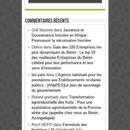
Commentaires récents
Goli Maxime
dans
Jeunesse et
Gouvernance foncière en Afrique:
Promouvoir la sécurisation foncière
Odilon
dans
Gala des 100 Entreprises les
plus dynamiques du Bénin : Le top 10
des meilleures Entreprises du Bénin
célébré pour leur performance et leur
sens d’innovation
bio yara
dans
L’Agence nationale pour les
prestations aux Etablissements scolaires
publics : (ANaPES)Le plan de sauvetage
du gouvernement
Roland gnimady
dans
Transformation
agroindustrielle des fruits : Pour une
exploitation agroindustrielle de la Pomme
white star (appelée chez nous au Bénin :
Azongwégwé)
Roch NEPO
dans
Fermeture des
frontières / De l’insécurité à la