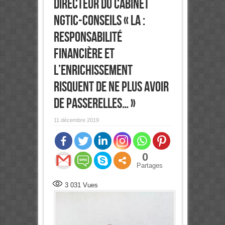
Directeur du Cabinet
NGTIC-Conseils « La :
responsabilité
financière et
l’enrichissement
risquent de ne plus avoir
de passerelles… »
11 décembre 2019
0
Partages
3 031
Vues