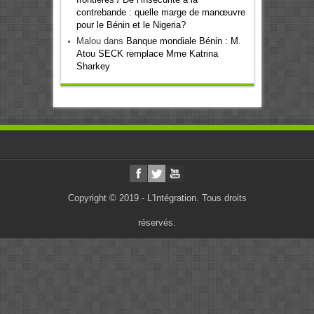
contrebande : quelle marge de manœuvre
pour le Bénin et le Nigeria?
Malou
dans
Banque mondiale Bénin : M.
Atou SECK remplace Mme Katrina
Sharkey
Copyright © 2019 - L'Intégration. Tous droits
réservés.