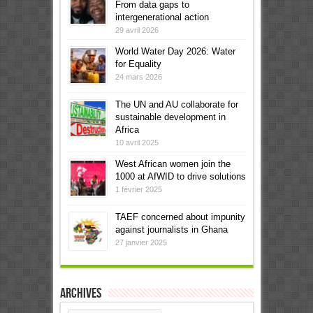
From data gaps to
intergenerational action
29 avril 2026
World Water Day 2026: Water
for Equality
24 mars 2026
The UN and AU collaborate for
sustainable development in
Africa
10 avril 2025
West African women join the
1000 at AfWID to drive solutions
1 février 2025
TAEF concerned about impunity
against journalists in Ghana
27 janvier 2025
Archives